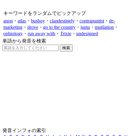
キーワードをランダムでピックアップ
anon
・
atlas
・
busboy
・
clandestinely
・
contrapuntist
・
de-
marketing
・
drove
・
go to the country
・
junta
・
mutilation
・
ophiology
・
run away with
・
Trixie
・
undesigned
単語から発音を検索
発音インフォの索引