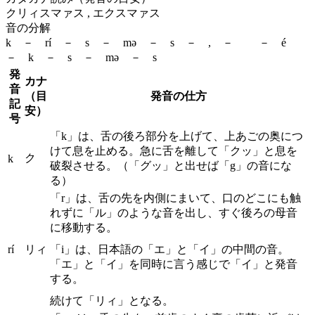
クリィスマァス , エクスマァス
音の分解
k － rí － s － mə － s － , － － é
－ k － s － mə － s
発
カナ
音
（目
発音の仕方
記
安）
号
「k」は、舌の後ろ部分を上げて、上あごの奥につ
けて息を止める。急に舌を離して「クッ」と息を
ク
k
破裂させる。（「グッ」と出せば「g」の音にな
る）
「r」は、舌の先を内側にまいて、口のどこにも触
れずに「ル」のような音を出し、すぐ後ろの母音
に移動する。
rí
リィ
「i」は、日本語の「エ」と「イ」の中間の音。
「エ」と「イ」を同時に言う感じで「イ」と発音
する。
続けて「リィ」となる。