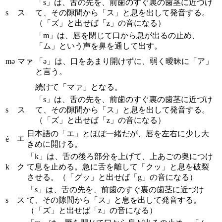
「s」は、舌の先を、前歯のすぐ裏の歯茎に近づけ
s
ス
て、その隙間から「ス」と息を出して発音する。
（「ズ」と出せば「z」の音になる）
「m」は、唇を閉じて口から息が出るの止め、
「ム」という声を鼻を通して出す。
mə
マァ
「ə」は、口をあまり開けずに、弱く曖昧に「ア」
と言う。
続けて「マァ」となる。
「s」は、舌の先を、前歯のすぐ裏の歯茎に近づけ
s
ス
て、その隙間から「ス」と息を出して発音する。
（「ズ」と出せば「z」の音になる）
日本語の「エ」とほぼ一緒だが、唇を左右に少し大
エ
é
きめに開ける。
「k」は、舌の後ろ部分を上げて、上あごの奥につけ
k
ク
て息を止める。急に舌を離して「クッ」と息を破裂
させる。（「グッ」と出せば「g」の音になる）
「s」は、舌の先を、前歯のすぐ裏の歯茎に近づけ
s
ス
て、その隙間から「ス」と息を出して発音する。
（「ズ」と出せば「z」の音になる）