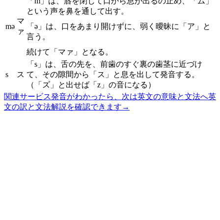
「m」は、唇を閉じて口から息が出るの止め、「ム」
という声を鼻を通して出す。
マ
mə
「ə」は、口をあまり開けずに、弱く曖昧に「ア」と
ァ
言う。
続けて「マァ」となる。
「s」は、舌の先を、前歯のすぐ裏の歯茎に近づけ
s
ス
て、その隙間から「ス」と息を出して発音する。
（「ズ」と出せば「z」の音になる）
関連サービス
発音がわかったら、次は英文の意味と文法へ
英
文の訳と文法解説を確認できます
→