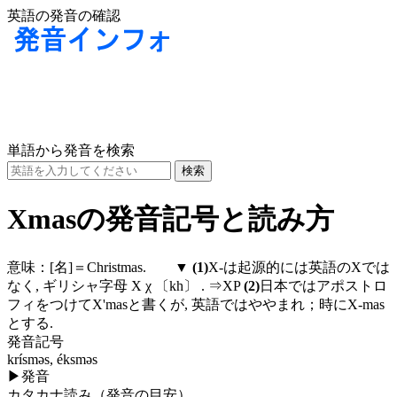
英語の発音の確認
単語から発音を検索
Xmasの発音記号と読み方
意味：
[名]
＝Christmas. ▼
(1)
X-は起源的には英語のXでは
なく, ギリシャ字母 X χ
〔kh〕
. ⇒XP
(2)
日本ではアポストロ
フィをつけてX'masと書くが, 英語ではややまれ；時にX-mas
とする.
発音記号
krísməs, éksməs
▶
発音
カタカナ読み（発音の目安）