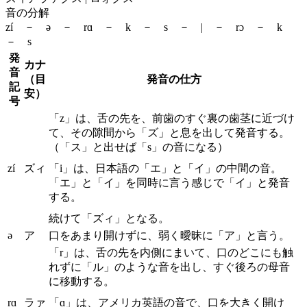
音の分解
zí － ə － rɑ － k － s － | － rɔ － k
－ s
発
カナ
音
（目
発音の仕方
記
安）
号
「z」は、舌の先を、前歯のすぐ裏の歯茎に近づけ
て、その隙間から「ズ」と息を出して発音する。
（「ス」と出せば「s」の音になる）
zí
ズィ
「i」は、日本語の「エ」と「イ」の中間の音。
「エ」と「イ」を同時に言う感じで「イ」と発音
する。
続けて「ズィ」となる。
ə
ア
口をあまり開けずに、弱く曖昧に「ア」と言う。
「r」は、舌の先を内側にまいて、口のどこにも触
れずに「ル」のような音を出し、すぐ後ろの母音
に移動する。
rɑ
ラァ
「ɑ」は、アメリカ英語の音で、口を大きく開け