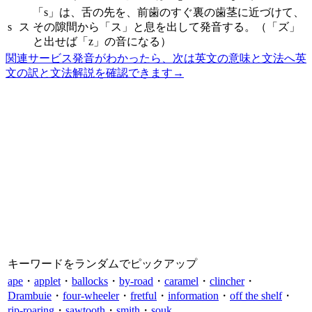
「s」は、舌の先を、前歯のすぐ裏の歯茎に近づけて、
s
ス
その隙間から「ス」と息を出して発音する。（「ズ」
と出せば「z」の音になる）
関連サービス
発音がわかったら、次は英文の意味と文法へ
英
文の訳と文法解説を確認できます
→
キーワードをランダムでピックアップ
ape
・
applet
・
ballocks
・
by-road
・
caramel
・
clincher
・
Drambuie
・
four-wheeler
・
fretful
・
information
・
off the shelf
・
rip-roaring
・
sawtooth
・
smith
・
souk