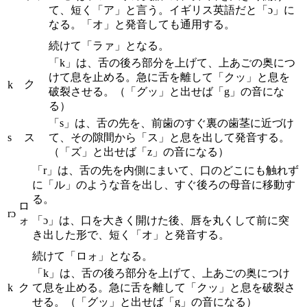
て、短く「ア」と言う。イギリス英語だと「ɔ」に
なる。「オ」と発音しても通用する。
続けて「ラァ」となる。
「k」は、舌の後ろ部分を上げて、上あごの奥につ
けて息を止める。急に舌を離して「クッ」と息を
ク
k
破裂させる。（「グッ」と出せば「g」の音にな
る）
「s」は、舌の先を、前歯のすぐ裏の歯茎に近づけ
s
ス
て、その隙間から「ス」と息を出して発音する。
（「ズ」と出せば「z」の音になる）
「r」は、舌の先を内側にまいて、口のどこにも触れず
に「ル」のような音を出し、すぐ後ろの母音に移動す
る。
ロ
rɔ
ォ
「ɔ」は、口を大きく開けた後、唇を丸くして前に突
き出した形で、短く「オ」と発音する。
続けて「ロォ」となる。
「k」は、舌の後ろ部分を上げて、上あごの奥につけ
k
ク
て息を止める。急に舌を離して「クッ」と息を破裂さ
せる。（「グッ」と出せば「g」の音になる）