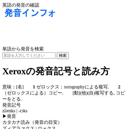
英語の発音の確認
単語から発音を検索
Xeroxの発音記号と読み方
意味：
[名]
1
ゼロックス：xerographyによる複写.
2
（ゼロックスによる）コピー.
[動]
(他)
(自)
複写する, コピ
ーをとる.
発音記号
zí
ə
rɑks | -rɔks
▶
発音
カタカナ読み（発音の目安）
ズィアラァクス | ロォクス