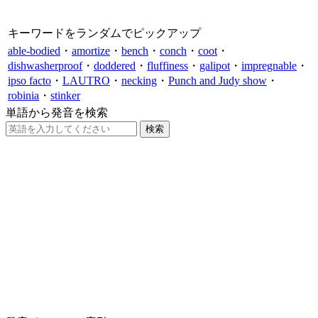
キーワードをランダムでピックアップ
able-bodied
・
amortize
・
bench
・
conch
・
coot
・
dishwasherproof
・
doddered
・
fluffiness
・
galipot
・
impregnable
・
ipso facto
・
LAUTRO
・
necking
・
Punch and Judy show
・
robinia
・
stinker
単語から発音を検索