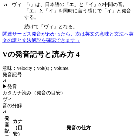
vi
ヴィ
「i」は、日本語の「エ」と「イ」の中間の音。
「エ」と「イ」を同時に言う感じで「イ」と発音
する。
続けて「ヴィ」となる。
関連サービス
発音がわかったら、次は英文の意味と文法へ
英
文の訳と文法解説を確認できます
→
Vの発音記号と読み方 4
意味：
velocity；volt(s)；volume.
発音記号
vi
▶
発音
カタカナ読み（発音の目安）
ヴィ
音の分解
vi
発
カナ
音
（目
発音の仕方
記
安）