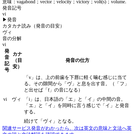
意味：
vagabond；vector；velocity；victory；volt(s)；volume.
発音記号
vi
▶
発音
カタカナ読み（発音の目安）
ヴィ
音の分解
vi
発
カナ
音
（目
発音の仕方
記
安）
号
「v」は、上の前歯を下唇に軽く噛む感じに当て
る。その隙間から「ヴ」と息を出す音。（「フ」
と出せば「f」の音になる）
vi
ヴィ
「i」は、日本語の「エ」と「イ」の中間の音。
「エ」と「イ」を同時に言う感じで「イ」と発音
する。
続けて「ヴィ」となる。
関連サービス
発音がわかったら、次は英文の意味と文法へ
英