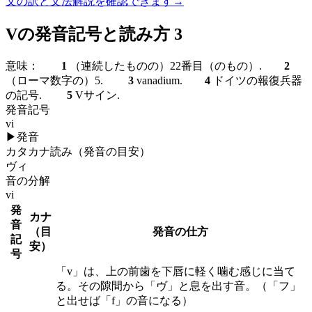
文の訳と文法解説を確認できます
→
Vの発音記号と読み方 3
意味：
1
（連続したものの）22番目（のもの）.
2
（ローマ数字の）5.
3
vanadium.
4
ドイツの報復兵器
の記号.
5
Vサイン.
発音記号
vi
▶
発音
カタカナ読み（発音の目安）
ヴィ
音の分解
vi
発
カナ
音
（目
発音の仕方
記
安）
号
「v」は、上の前歯を下唇に軽く噛む感じに当て
る。その隙間から「ヴ」と息を出す音。（「フ」
と出せば「f」の音になる）