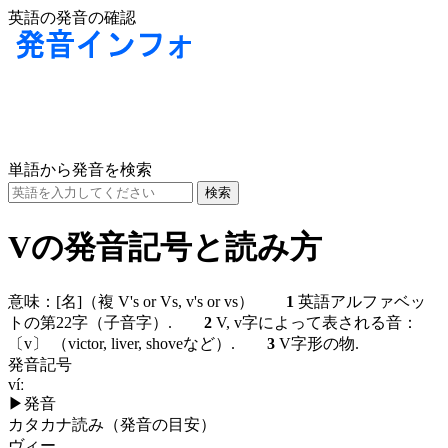
英語の発音の確認
単語から発音を検索
Vの発音記号と読み方
意味：
[名]
（複 V's or Vs, v's or vs）
1
英語アルファベッ
トの第22字（子音字）.
2
V, v字によって表される音：
〔v〕
（victor, liver, shoveなど）.
3
V字形の物.
発音記号
víː
▶
発音
カタカナ読み（発音の目安）
ヴィー