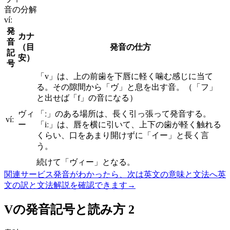
音の分解
víː
発
カナ
音
（目
発音の仕方
記
安）
号
「v」は、上の前歯を下唇に軽く噛む感じに当て
る。その隙間から「ヴ」と息を出す音。（「フ」
と出せば「f」の音になる）
ヴィ
「ː」のある場所は、長く引っ張って発音する。
víː
ー
「iː」は、唇を横に引いて、上下の歯が軽く触れる
くらい、口をあまり開けずに「イー」と長く言
う。
続けて「ヴィー」となる。
関連サービス
発音がわかったら、次は英文の意味と文法へ
英
文の訳と文法解説を確認できます
→
Vの発音記号と読み方 2