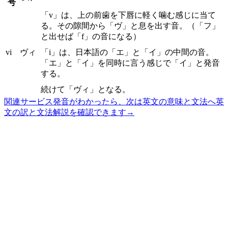
号
「v」は、上の前歯を下唇に軽く噛む感じに当て
る。その隙間から「ヴ」と息を出す音。（「フ」
と出せば「f」の音になる）
vi
ヴィ
「i」は、日本語の「エ」と「イ」の中間の音。
「エ」と「イ」を同時に言う感じで「イ」と発音
する。
続けて「ヴィ」となる。
関連サービス
発音がわかったら、次は英文の意味と文法へ
英
文の訳と文法解説を確認できます
→