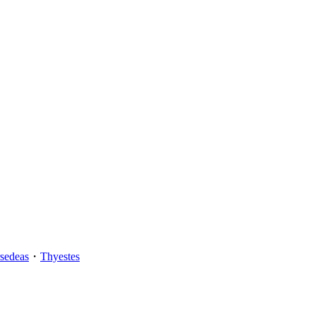
rsedeas
・
Thyestes