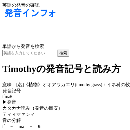
英語の発音の確認
単語から発音を検索
Timothyの発音記号と読み方
意味：
[名]
《植物》オオアワガエリ(timothy grass)：イネ科の牧
発音記号
tíməθi
▶
発音
カタカナ読み（発音の目安）
ティィマァシィ
音の分解
tí － mə － θi