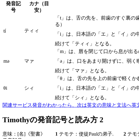
発音記
カナ（目
号
安）
「t」は、舌の先を、前歯のすぐ裏の
る）
ティィ
tí
「i」は、日本語の「エ」と「イ」の
続けて「ティィ」となる。
「m」は、唇を閉じて口から息が出る
mə
マァ
「ə」は、口をあまり開けずに、弱く
続けて「マァ」となる。
「θ」は、舌の先を上の前歯で軽くか
θi
シィ
「i」は、日本語の「エ」と「イ」の
続けて「シィ」となる。
関連サービス
発音がわかったら、次は英文の意味と文法へ
英
Timothyの発音記号と読み方 2
意味：
[名]
《聖書》
1
テモテ：使徒Paulの弟子.
2
テモテ