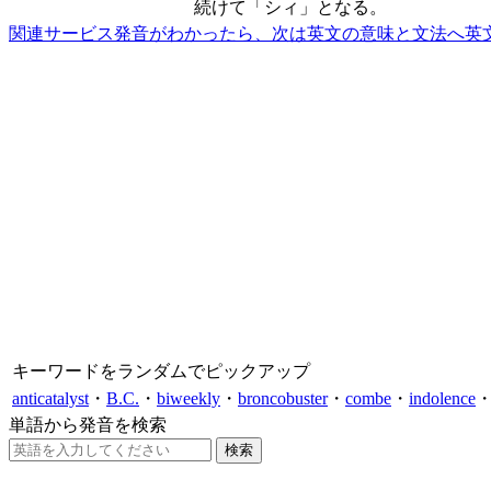
続けて「シィ」となる。
関連サービス
発音がわかったら、次は英文の意味と文法へ
英
キーワードをランダムでピックアップ
anticatalyst
・
B.C.
・
biweekly
・
broncobuster
・
combe
・
indolence
単語から発音を検索