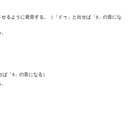
させるように発音する。（「ドゥ」と出せば「d」の音にな
る。
せば「ð」の音になる）
る。