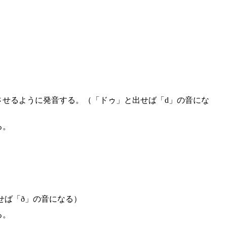
させるように発音する。（「ドゥ」と出せば「d」の音にな
る。
せば「ð」の音になる）
る。