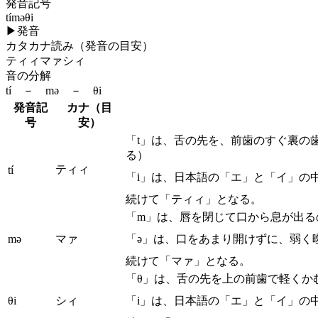
発音記号
tíməθi
▶
発音
カタカナ読み（発音の目安）
ティィマァシィ
音の分解
tí － mə － θi
発音記
カナ（目
号
安）
「t」は、舌の先を、前歯のすぐ裏の
る）
ティィ
tí
「i」は、日本語の「エ」と「イ」の
続けて「ティィ」となる。
「m」は、唇を閉じて口から息が出る
mə
マァ
「ə」は、口をあまり開けずに、弱く
続けて「マァ」となる。
「θ」は、舌の先を上の前歯で軽くか
θi
シィ
「i」は、日本語の「エ」と「イ」の