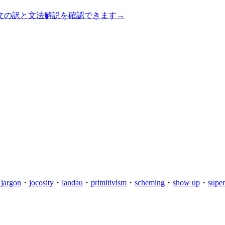
文の訳と文法解説を確認できます
→
・
jargon
・
jocosity
・
landau
・
primitivism
・
scheming
・
show up
・
supe