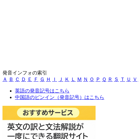
発音インフォの索引
Ａ
Ｂ
Ｃ
Ｄ
Ｅ
Ｆ
Ｇ
Ｈ
Ｉ
Ｊ
Ｋ
Ｌ
Ｍ
Ｎ
Ｏ
Ｐ
Ｑ
Ｒ
Ｓ
Ｔ
Ｕ
Ｖ
英語の発音記号はこちら
中国語のピンイン（発音記号）はこちら