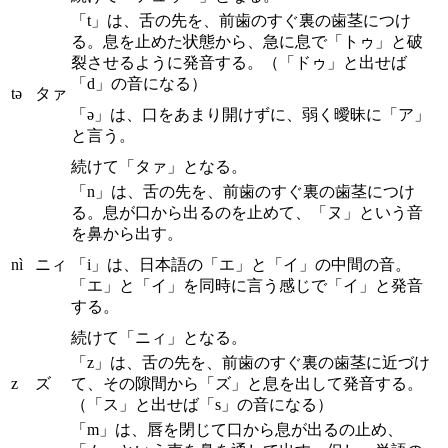
「t」は、舌の先を、前歯のすぐ裏の歯茎につけ
る。息を止めた状態から、急に息で「トゥ」と破
裂させるように発音する。（「ドゥ」と出せば
「d」の音になる）
tə
タァ
「ə」は、口をあまり開けずに、弱く曖昧に「ア」
と言う。
続けて「タァ」となる。
「n」は、舌の先を、前歯のすぐ裏の歯茎につけ
る。息が口から出るのを止めて、「ヌ」という音
を鼻から出す。
nì
ニィ
「i」は、日本語の「エ」と「イ」の中間の音。
「エ」と「イ」を同時に言う感じで「イ」と発音
する。
続けて「ニィ」となる。
「z」は、舌の先を、前歯のすぐ裏の歯茎に近づけ
z
ズ
て、その隙間から「ズ」と息を出して発音する。
（「ス」と出せば「s」の音になる）
「m」は、唇を閉じて口から息が出るの止め、