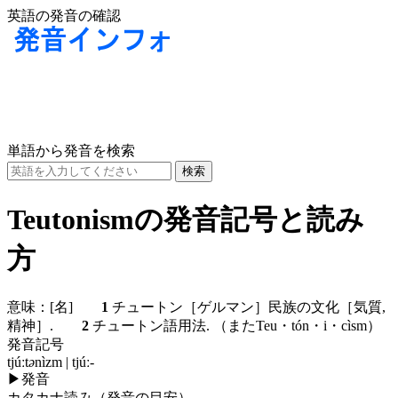
英語の発音の確認
単語から発音を検索
Teutonismの発音記号と読み
方
意味：
[名]
1
チュートン［ゲルマン］民族の文化［気質,
精神］.
2
チュートン語用法. （またTeu・tón・i・cìsm）
発音記号
tjúːt
ə
nìzm | tjúː-
▶
発音
カタカナ読み（発音の目安）