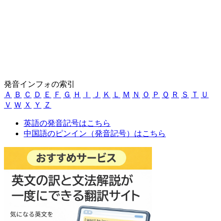
発音インフォの索引
Ａ
Ｂ
Ｃ
Ｄ
Ｅ
Ｆ
Ｇ
Ｈ
Ｉ
Ｊ
Ｋ
Ｌ
Ｍ
Ｎ
Ｏ
Ｐ
Ｑ
Ｒ
Ｓ
Ｔ
Ｕ
Ｖ
Ｗ
Ｘ
Ｙ
Ｚ
英語の発音記号はこちら
中国語のピンイン（発音記号）はこちら