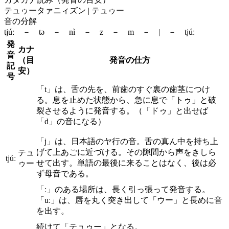
テュゥータァニィズン | テュゥー
音の分解
tjúː － tə － nì － z － m － | － tjúː
発
カナ
音
（目
発音の仕方
記
安）
号
「t」は、舌の先を、前歯のすぐ裏の歯茎につけ
る。息を止めた状態から、急に息で「トゥ」と破
裂させるように発音する。（「ドゥ」と出せば
「d」の音になる）
「j」は、日本語のヤ行の音。舌の真ん中を持ち上
げて上あごに近づける。その隙間から声をきしら
テュ
tjúː
せて出す。単語の最後に来ることはなく、後は必
ゥー
ず母音である。
「ː」のある場所は、長く引っ張って発音する。
「uː」は、唇を丸く突き出して「ウー」と長めに音
を出す。
続けて「テュゥー」となる。