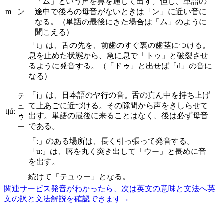
「ム」という声を鼻を通して出す。但し、単語の
m
ン
途中で後ろの母音がないときは「ン」に近い音に
なる。（単語の最後にきた場合は「ム」のように
聞こえる）
「t」は、舌の先を、前歯のすぐ裏の歯茎につける。
息を止めた状態から、急に息で「トゥ」と破裂させ
るように発音する。（「ドゥ」と出せば「d」の音に
なる）
「j」は、日本語のヤ行の音。舌の真ん中を持ち上げ
テ
て上あごに近づける。その隙間から声をきしらせて
ュ
tjúː
出す。単語の最後に来ることはなく、後は必ず母音
ゥ
である。
ー
「ː」のある場所は、長く引っ張って発音する。
「uː」は、唇を丸く突き出して「ウー」と長めに音
を出す。
続けて「テュゥー」となる。
関連サービス
発音がわかったら、次は英文の意味と文法へ
英
文の訳と文法解説を確認できます
→