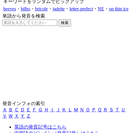
キーワードをランダムでピックアップ
beeves
・
bilbo
・
bricole
・
jadeite
・
letter-perfect
・
NE
・
on thin ice
単語から発音を検索
発音インフォの索引
Ａ
Ｂ
Ｃ
Ｄ
Ｅ
Ｆ
Ｇ
Ｈ
Ｉ
Ｊ
Ｋ
Ｌ
Ｍ
Ｎ
Ｏ
Ｐ
Ｑ
Ｒ
Ｓ
Ｔ
Ｕ
Ｖ
Ｗ
Ｘ
Ｙ
Ｚ
英語の発音記号はこちら