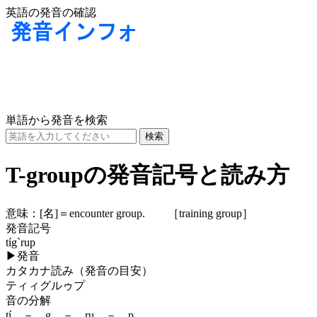
英語の発音の確認
単語から発音を検索
T-groupの発音記号と読み方
意味：
[名]
＝encounter group. ［training group］
発音記号
tíg`rup
▶
発音
カタカナ読み（発音の目安）
ティィグルゥプ
音の分解
tí － g － ru － p