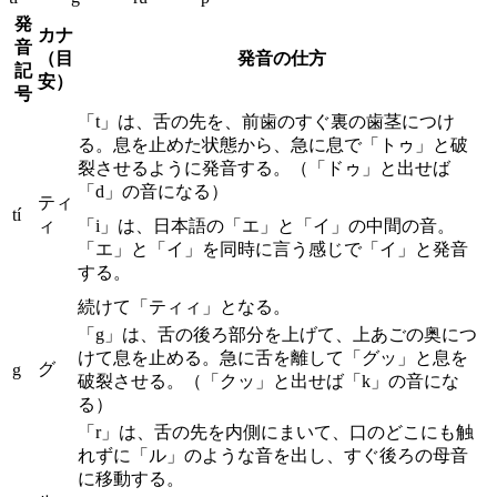
発
カナ
音
（目
発音の仕方
記
安）
号
「t」は、舌の先を、前歯のすぐ裏の歯茎につけ
る。息を止めた状態から、急に息で「トゥ」と破
裂させるように発音する。（「ドゥ」と出せば
「d」の音になる）
ティ
tí
ィ
「i」は、日本語の「エ」と「イ」の中間の音。
「エ」と「イ」を同時に言う感じで「イ」と発音
する。
続けて「ティィ」となる。
「g」は、舌の後ろ部分を上げて、上あごの奥につ
けて息を止める。急に舌を離して「グッ」と息を
グ
g
破裂させる。（「クッ」と出せば「k」の音にな
る）
「r」は、舌の先を内側にまいて、口のどこにも触
れずに「ル」のような音を出し、すぐ後ろの母音
に移動する。