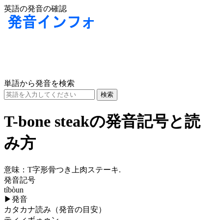
英語の発音の確認
単語から発音を検索
T-bone steakの発音記号と読
み方
意味：
T字形骨つき上肉ステーキ.
発音記号
tíbòun
▶
発音
カタカナ読み（発音の目安）
ティィボォゥン