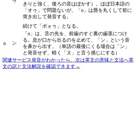
ゥ
きりと強く、後ろの音はぼかす）。ほぼ日本語の
「オゥ」で問題ないが、「u」は唇を丸くして前に
突き出して発音する。
続けて「ボォゥ」となる。
「n」は、舌の先を、前歯のすぐ裏の歯茎につけ
る。息が口から出るのを止めて、「ン」という音
ン
n
を鼻から出す。（単語の最後にくる場合は「ン」
と発音せず、軽く「ヌ」と言う感じにする）
関連サービス
発音がわかったら、次は英文の意味と文法へ
英
文の訳と文法解説を確認できます
→