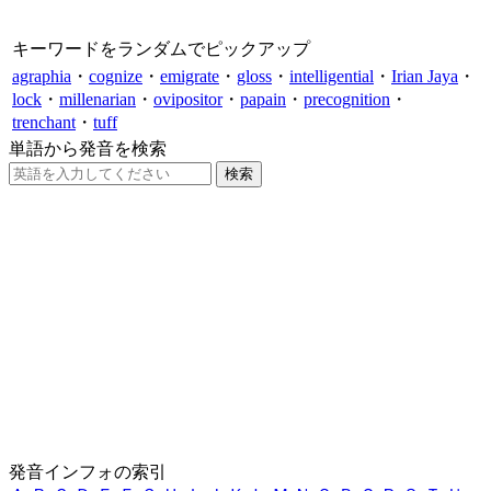
キーワードをランダムでピックアップ
agraphia
・
cognize
・
emigrate
・
gloss
・
intelligential
・
Irian Jaya
・
lock
・
millenarian
・
ovipositor
・
papain
・
precognition
・
trenchant
・
tuff
単語から発音を検索
発音インフォの索引