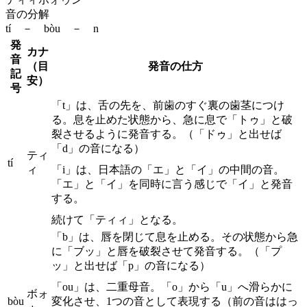
音の分解
tí － bòu － n
発
カナ
音
（目
発音の仕方
記
安）
号
「t」は、舌の先を、前歯のすぐ裏の歯茎につけ
る。息を止めた状態から、急に息で「トゥ」と破
裂させるように発音する。（「ドゥ」と出せば
「d」の音になる）
ティ
tí
ィ
「i」は、日本語の「エ」と「イ」の中間の音。
「エ」と「イ」を同時に言う感じで「イ」と発音
する。
続けて「ティィ」となる。
「b」は、唇を閉じて息を止める。その状態から急
に「ブッ」と唇を破裂させて発音する。（「プ
ッ」と出せば「p」の音になる）
「ou」は、二重母音。「o」から「u」へ滑らかに
ボォ
bòu
変化させ、1つの音として表現する（前の音ははっ