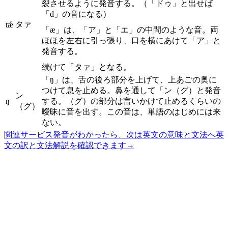
裂させるように発音する。（「ドゥ」と出せば
「d」の音になる）
タァ
tǽ
「æ」は、「ア」と「エ」の中間のような音。両
ほほを左右に引っ張り、口を横にあけて「ア」と
発音する。
続けて「タァ」となる。
「ŋ」は、舌の後ろ部分を上げて、上あごの奥に
つけて息を止める。鼻を通して「ン（グ）と発音
ン
ŋ
する。（グ）の部分は言いかけて止めるくらいの
（グ）
曖昧に音を出す。この音は、単語のはじめには来
ない。
関連サービス
発音がわかったら、次は英文の意味と文法へ
英
文の訳と文法解説を確認できます
→