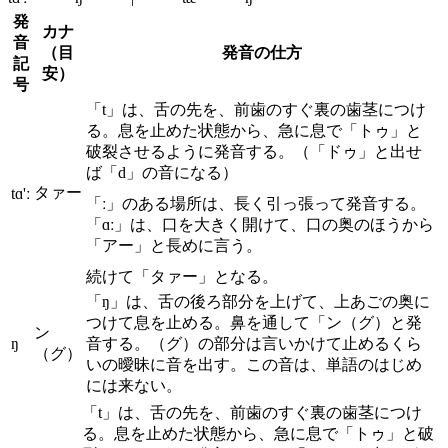
発
カナ
音
（目
発音の仕方
記
安）
号
「t」は、舌の先を、前歯のすぐ裏の歯茎につけ
る。息を止めた状態から、急に息で「トゥ」と
破裂させるように発音する。（「ドゥ」と出せ
ば「d」の音になる）
タァー
tɑ'ː
「ː」のある場所は、長く引っ張って発音する。
「ɑː」は、口を大きく開けて、口の奥のほうから
「アー」と長めに言う。
続けて「タァー」となる。
「ŋ」は、舌の後ろ部分を上げて、上あごの奥に
つけて息を止める。鼻を通して「ン（グ）と発
ン
ŋ
音する。（グ）の部分は言いかけて止めるくら
（グ）
いの曖昧に音を出す。この音は、単語のはじめ
には来ない。
「t」は、舌の先を、前歯のすぐ裏の歯茎につけ
る。息を止めた状態から、急に息で「トゥ」と破