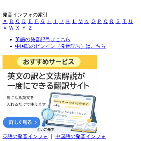
発音インフォの索引
Ａ
Ｂ
Ｃ
Ｄ
Ｅ
Ｆ
Ｇ
Ｈ
Ｉ
Ｊ
Ｋ
Ｌ
Ｍ
Ｎ
Ｏ
Ｐ
Ｑ
Ｒ
Ｓ
Ｔ
Ｕ
Ｖ
Ｗ
Ｘ
Ｙ
Ｚ
英語の発音記号はこちら
中国語のピンイン（発音記号）はこちら
英語の発音インフォ
｜
中国語の発音インフォ