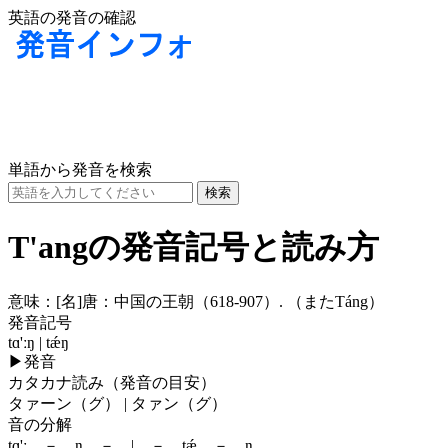
英語の発音の確認
単語から発音を検索
T'angの発音記号と読み方
意味：
[名]
唐：中国の王朝（618-907）. （またTáng）
発音記号
tɑ'ːŋ | tǽŋ
▶
発音
カタカナ読み（発音の目安）
タァーン（グ） | タァン（グ）
音の分解
tɑ'ː － ŋ － | － tǽ － ŋ