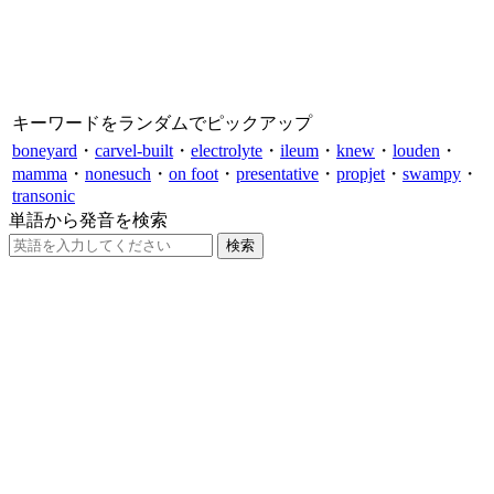
キーワードをランダムでピックアップ
boneyard
・
carvel-built
・
electrolyte
・
ileum
・
knew
・
louden
・
mamma
・
nonesuch
・
on foot
・
presentative
・
propjet
・
swampy
・
transonic
単語から発音を検索