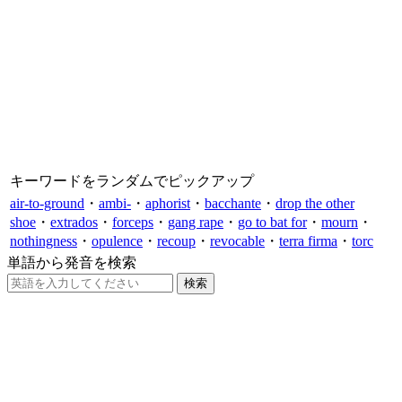
キーワードをランダムでピックアップ
air-to-ground
・
ambi-
・
aphorist
・
bacchante
・
drop the other
shoe
・
extrados
・
forceps
・
gang rape
・
go to bat for
・
mourn
・
nothingness
・
opulence
・
recoup
・
revocable
・
terra firma
・
torc
単語から発音を検索