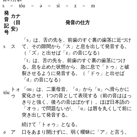
s － tóu － ə － sì － z － m
発
カナ
音
（目
発音の仕方
記
安）
号
「s」は、舌の先を、前歯のすぐ裏の歯茎に近づけ
s
ス
て、その隙間から「ス」と息を出して発音する。
（「ズ」と出せば「z」の音になる）
「t」は、舌の先を、前歯のすぐ裏の歯茎につけ
る。息を止めた状態から、急に息で「トゥ」と破
裂させるように発音する。（「ドゥ」と出せば
「d」の音になる）
トォ
「ou」は、二重母音。「o」から「u」へ滑らかに
tóu
ゥ
変化させ、1つの音として表現する（前の音ははっ
きりと強く、後ろの音はぼかす）。ほぼ日本語の
「オゥ」で問題ないが、「u」は唇を丸くして前に
突き出して発音する。
続けて「トォゥ」となる。
ə
ア
口をあまり開けずに、弱く曖昧に「ア」と言う。