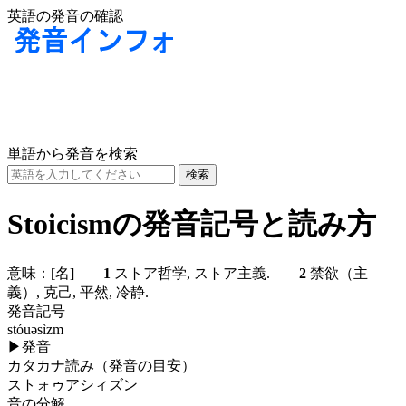
英語の発音の確認
単語から発音を検索
Stoicismの発音記号と読み方
意味：
[名]
1
ストア哲学, ストア主義.
2
禁欲（主
義）, 克己, 平然, 冷静.
発音記号
stóuəsìzm
▶
発音
カタカナ読み（発音の目安）
ストォゥアシィズン
音の分解