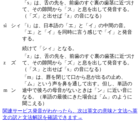
「s」は、舌の先を、前歯のすぐ裏の歯茎に近づけ
て、その隙間から「ス」と息を出して発音する。
（「ズ」と出せば「z」の音になる）
sì
シィ
「i」は、日本語の「エ」と「イ」の中間の音。
「エ」と「イ」を同時に言う感じで「イ」と発音
する。
続けて「シィ」となる。
「z」は、舌の先を、前歯のすぐ裏の歯茎に近づけ
z
ズ
て、その隙間から「ズ」と息を出して発音する。
（「ス」と出せば「s」の音になる）
「m」は、唇を閉じて口から息が出るの止め、
「ム」という声を鼻を通して出す。但し、単語の
m
ン
途中で後ろの母音がないときは「ン」に近い音に
なる。（単語の最後にきた場合は「ム」のように
聞こえる）
関連サービス
発音がわかったら、次は英文の意味と文法へ
英
文の訳と文法解説を確認できます
→