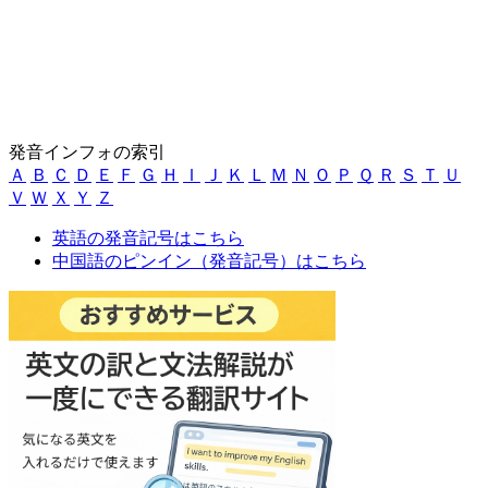
発音インフォの索引
Ａ
Ｂ
Ｃ
Ｄ
Ｅ
Ｆ
Ｇ
Ｈ
Ｉ
Ｊ
Ｋ
Ｌ
Ｍ
Ｎ
Ｏ
Ｐ
Ｑ
Ｒ
Ｓ
Ｔ
Ｕ
Ｖ
Ｗ
Ｘ
Ｙ
Ｚ
英語の発音記号はこちら
中国語のピンイン（発音記号）はこちら