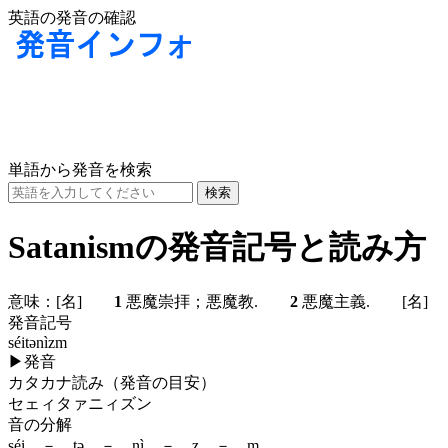
英語の発音の確認
単語から発音を検索
Satanismの発音記号と読み方
意味：
[名]
1
悪魔崇拝；悪魔教.
2
悪魔主義.
[名]
発音記号
séitənìzm
▶
発音
カタカナ読み（発音の目安）
セェィタァニィズン
音の分解
séi － tə － nì － z － m