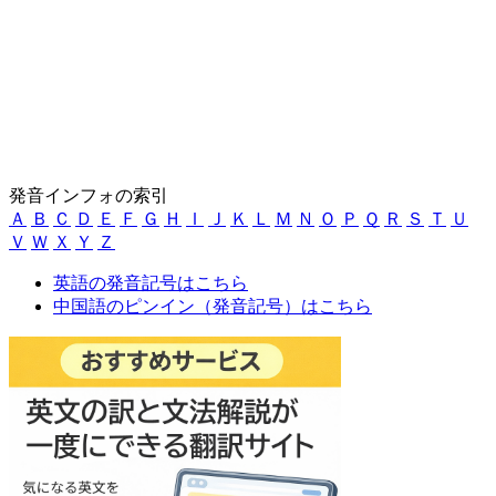
発音インフォの索引
Ａ
Ｂ
Ｃ
Ｄ
Ｅ
Ｆ
Ｇ
Ｈ
Ｉ
Ｊ
Ｋ
Ｌ
Ｍ
Ｎ
Ｏ
Ｐ
Ｑ
Ｒ
Ｓ
Ｔ
Ｕ
Ｖ
Ｗ
Ｘ
Ｙ
Ｚ
英語の発音記号はこちら
中国語のピンイン（発音記号）はこちら