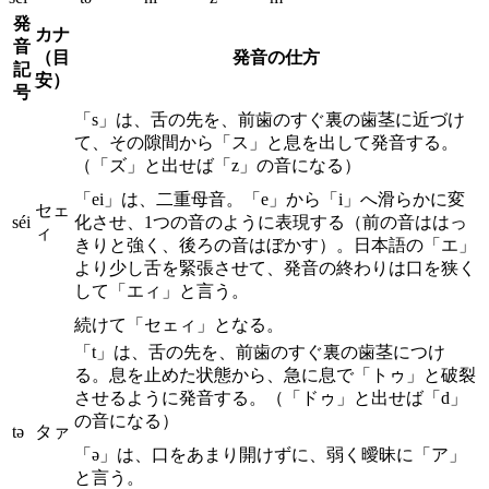
発
カナ
音
（目
発音の仕方
記
安）
号
「s」は、舌の先を、前歯のすぐ裏の歯茎に近づけ
て、その隙間から「ス」と息を出して発音する。
（「ズ」と出せば「z」の音になる）
「ei」は、二重母音。「e」から「i」へ滑らかに変
セェ
séi
化させ、1つの音のように表現する（前の音ははっ
ィ
きりと強く、後ろの音はぼかす）。日本語の「エ」
より少し舌を緊張させて、発音の終わりは口を狭く
して「エィ」と言う。
続けて「セェィ」となる。
「t」は、舌の先を、前歯のすぐ裏の歯茎につけ
る。息を止めた状態から、急に息で「トゥ」と破裂
させるように発音する。（「ドゥ」と出せば「d」
の音になる）
tə
タァ
「ə」は、口をあまり開けずに、弱く曖昧に「ア」
と言う。