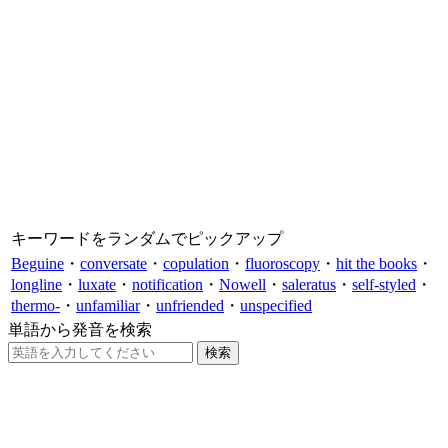
キーワードをランダムでピックアップ
Beguine
・
conversate
・
copulation
・
fluoroscopy
・
hit the books
・
longline
・
luxate
・
notification
・
Nowell
・
saleratus
・
self-styled
・
thermo-
・
unfamiliar
・
unfriended
・
unspecified
単語から発音を検索