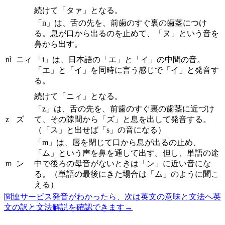
続けて「タァ」となる。
「n」は、舌の先を、前歯のすぐ裏の歯茎につけ
る。息が口から出るのを止めて、「ヌ」という音を
鼻から出す。
nì
ニィ
「i」は、日本語の「エ」と「イ」の中間の音。
「エ」と「イ」を同時に言う感じで「イ」と発音す
る。
続けて「ニィ」となる。
「z」は、舌の先を、前歯のすぐ裏の歯茎に近づけ
z
ズ
て、その隙間から「ズ」と息を出して発音する。
（「ス」と出せば「s」の音になる）
「m」は、唇を閉じて口から息が出るの止め、
「ム」という声を鼻を通して出す。但し、単語の途
m
ン
中で後ろの母音がないときは「ン」に近い音にな
る。（単語の最後にきた場合は「ム」のように聞こ
える）
関連サービス
発音がわかったら、次は英文の意味と文法へ
英
文の訳と文法解説を確認できます
→