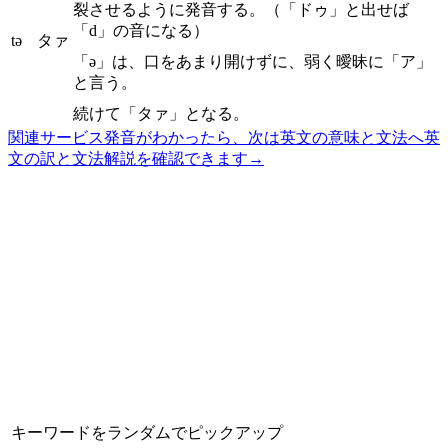
裂させるように発音する。（「ドゥ」と出せば
「d」の音になる）
tə
タァ
「ə」は、口をあまり開けずに、弱く曖昧に「ア」
と言う。
続けて「タァ」となる。
関連サービス
発音がわかったら、次は英文の意味と文法へ
英
文の訳と文法解説を確認できます
→
キーワードをランダムでピックアップ