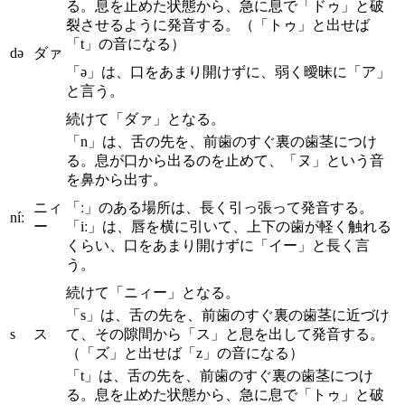
る。息を止めた状態から、急に息で「ドゥ」と破
裂させるように発音する。（「トゥ」と出せば
「t」の音になる）
də
ダァ
「ə」は、口をあまり開けずに、弱く曖昧に「ア」
と言う。
続けて「ダァ」となる。
「n」は、舌の先を、前歯のすぐ裏の歯茎につけ
る。息が口から出るのを止めて、「ヌ」という音
を鼻から出す。
ニィ
「ː」のある場所は、長く引っ張って発音する。
níː
ー
「iː」は、唇を横に引いて、上下の歯が軽く触れる
くらい、口をあまり開けずに「イー」と長く言
う。
続けて「ニィー」となる。
「s」は、舌の先を、前歯のすぐ裏の歯茎に近づけ
s
ス
て、その隙間から「ス」と息を出して発音する。
（「ズ」と出せば「z」の音になる）
「t」は、舌の先を、前歯のすぐ裏の歯茎につけ
る。息を止めた状態から、急に息で「トゥ」と破