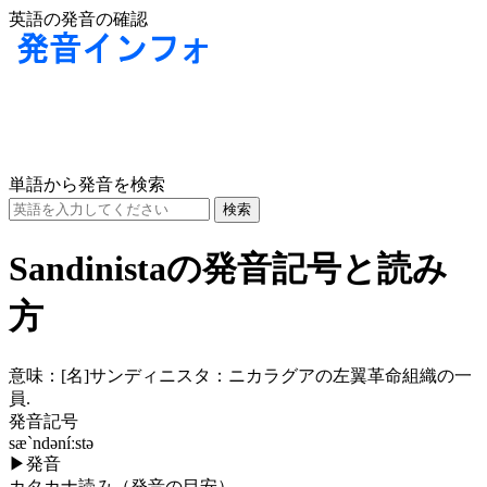
英語の発音の確認
単語から発音を検索
Sandinistaの発音記号と読み
方
意味：
[名]
サンディニスタ：ニカラグアの左翼革命組織の一
員.
発音記号
sæ`ndəníːstə
▶
発音
カタカナ読み（発音の目安）