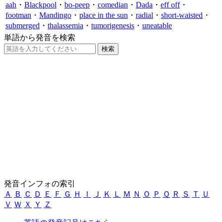
aah
・
Blackpool
・
bo-peep
・
comedian
・
Dada
・
eff off
・
footman
・
Mandingo
・
place in the sun
・
radial
・
short-waisted
・
submerged
・
thalassemia
・
tumorigenesis
・
uneatable
単語から発音を検索
発音インフォの索引
Ａ
Ｂ
Ｃ
Ｄ
Ｅ
Ｆ
Ｇ
Ｈ
Ｉ
Ｊ
Ｋ
Ｌ
Ｍ
Ｎ
Ｏ
Ｐ
Ｑ
Ｒ
Ｓ
Ｔ
Ｕ
Ｖ
Ｗ
Ｘ
Ｙ
Ｚ