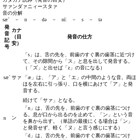
サァンダァニィースタァ
音の分解
sæ` － n － də － níː － s － tə
発
カナ
音
（目
発音の仕方
記
安）
号
「s」は、舌の先を、前歯のすぐ裏の歯茎に近づけ
て、その隙間から「ス」と息を出して発音する。
（「ズ」と出せば「z」の音になる）
sæ`
サァ
「æ」は、「ア」と「エ」の中間のような音。両ほ
ほを左右に引っ張り、口を横にあけて「ア」と発
音する。
続けて「サァ」となる。
「n」は、舌の先を、前歯のすぐ裏の歯茎につけ
る。息が口から出るのを止めて、「ン」という音
ン
n
を鼻から出す。（単語の最後にくる場合は「ン」
と発音せず、軽く「ヌ」と言う感じにする）
「d」は、舌の先を、前歯のすぐ裏の歯茎につけ