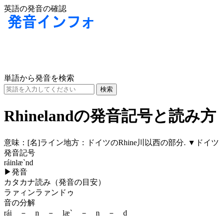
英語の発音の確認
単語から発音を検索
Rhinelandの発音記号と読み方
意味：
[名]
ライン地方：ドイツのRhine川以西の部分. ▼ドイツ語名R
発音記号
ráinlæ`nd
▶
発音
カタカナ読み（発音の目安）
ラァィンラァンドゥ
音の分解
rái － n － læ` － n － d