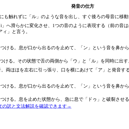
発音の仕方
こにも触れずに「ル」のような音を出し、すぐ後ろの母音に移動
ら「i」へ滑らかに変化させ、1つの音のように表現する（前の
アィ」と言う。
につける。息が口から出るのを止めて、「ン」という音を鼻か
につける。その状態で舌の両側から「ウ」と「ル」を同時に出す
音。両ほほを左右に引っ張り、口を横にあけて「ア」と発音す
につける。息が口から出るのを止めて、「ン」という音を鼻か
につける。息を止めた状態から、急に息で「ドゥ」と破裂させる
文の訳と文法解説を確認できます
→