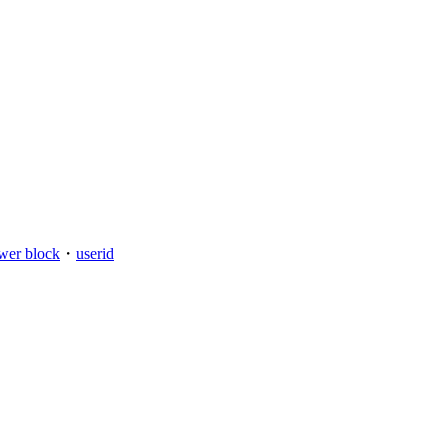
wer block
・
userid