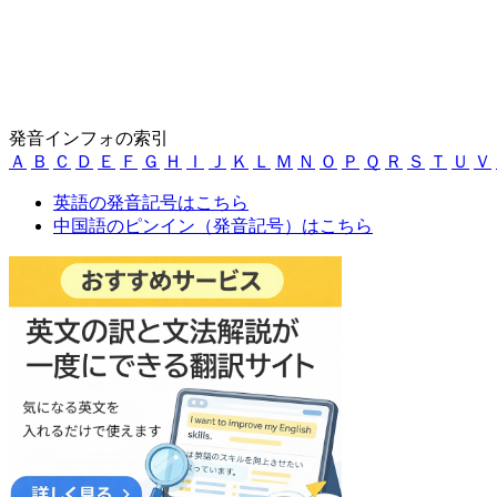
発音インフォの索引
Ａ
Ｂ
Ｃ
Ｄ
Ｅ
Ｆ
Ｇ
Ｈ
Ｉ
Ｊ
Ｋ
Ｌ
Ｍ
Ｎ
Ｏ
Ｐ
Ｑ
Ｒ
Ｓ
Ｔ
Ｕ
Ｖ
英語の発音記号はこちら
中国語のピンイン（発音記号）はこちら