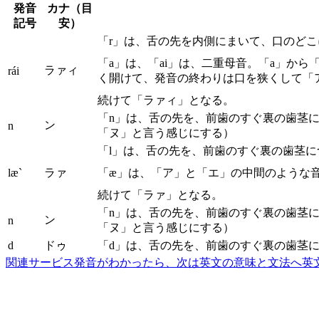
発音
カナ（目
記号
安）
「r」は、舌の先を内側にまいて、口のど
「a」は、「ai」は、二重母音。「a」か
ラァィ
rái
く開けて、発音の終わりは口を狭くして「
続けて「ラァィ」となる。
「n」は、舌の先を、前歯のすぐ裏の歯茎
ン
n
「ヌ」と言う感じにする）
「l」は、舌の先を、前歯のすぐ裏の歯茎
læ`
ラァ
「æ」は、「ア」と「エ」の中間のような
続けて「ラァ」となる。
「n」は、舌の先を、前歯のすぐ裏の歯茎
ン
n
「ヌ」と言う感じにする）
d
ドゥ
「d」は、舌の先を、前歯のすぐ裏の歯茎
関連サービス
発音がわかったら、次は英文の意味と文法へ
英