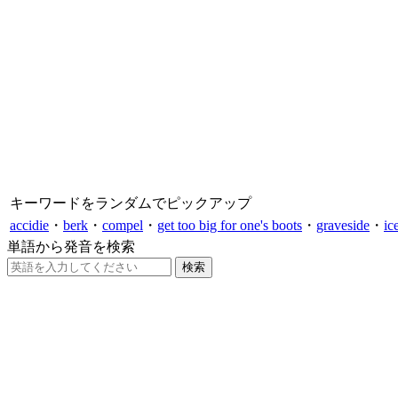
キーワードをランダムでピックアップ
accidie
・
berk
・
compel
・
get too big for one's boots
・
graveside
・
ic
単語から発音を検索