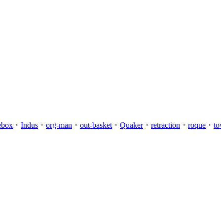
ebox
・
Indus
・
org-man
・
out-basket
・
Quaker
・
retraction
・
roque
・
to