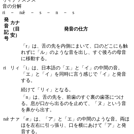
音の分解
ri － nǽ － s － n － s
発
カナ
音
（目
発音の仕方
記
安）
号
「r」は、舌の先を内側にまいて、口のどこにも触
れずに「ル」のような音を出し、すぐ後ろの母音
に移動する。
ri
リィ
「i」は、日本語の「エ」と「イ」の中間の音。
「エ」と「イ」を同時に言う感じで「イ」と発音
する。
続けて「リィ」となる。
「n」は、舌の先を、前歯のすぐ裏の歯茎につけ
る。息が口から出るのを止めて、「ヌ」という音
を鼻から出す。
nǽ
ナァ
「æ」は、「ア」と「エ」の中間のような音。両ほ
ほを左右に引っ張り、口を横にあけて「ア」と発
音する。