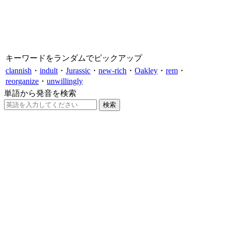
キーワードをランダムでピックアップ
clannish
・
indult
・
Jurassic
・
new-rich
・
Oakley
・
rem
・
reorganize
・
unwillingly
単語から発音を検索