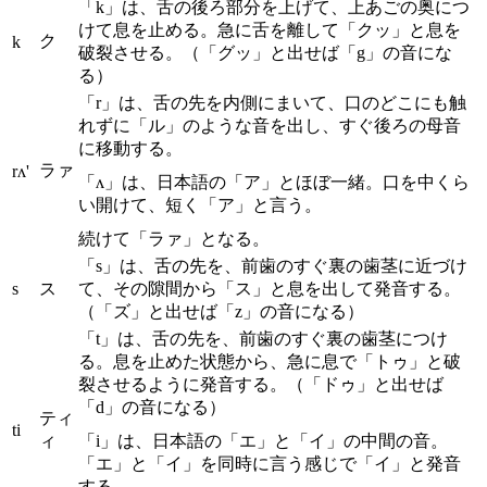
「k」は、舌の後ろ部分を上げて、上あごの奥につ
けて息を止める。急に舌を離して「クッ」と息を
ク
k
破裂させる。（「グッ」と出せば「g」の音にな
る）
「r」は、舌の先を内側にまいて、口のどこにも触
れずに「ル」のような音を出し、すぐ後ろの母音
に移動する。
ラァ
rʌ'
「ʌ」は、日本語の「ア」とほぼ一緒。口を中くら
い開けて、短く「ア」と言う。
続けて「ラァ」となる。
「s」は、舌の先を、前歯のすぐ裏の歯茎に近づけ
s
ス
て、その隙間から「ス」と息を出して発音する。
（「ズ」と出せば「z」の音になる）
「t」は、舌の先を、前歯のすぐ裏の歯茎につけ
る。息を止めた状態から、急に息で「トゥ」と破
裂させるように発音する。（「ドゥ」と出せば
「d」の音になる）
ティ
ti
ィ
「i」は、日本語の「エ」と「イ」の中間の音。
「エ」と「イ」を同時に言う感じで「イ」と発音
する。