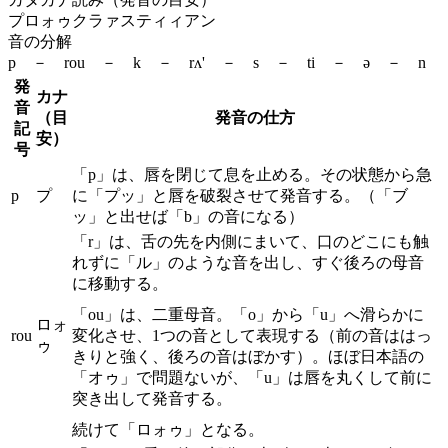
プロォゥクラァスティィアン
音の分解
p － rou － k － rʌ' － s － ti － ə － n
発
カナ
音
（目
発音の仕方
記
安）
号
「p」は、唇を閉じて息を止める。その状態から急
p
プ
に「プッ」と唇を破裂させて発音する。（「ブ
ッ」と出せば「b」の音になる）
「r」は、舌の先を内側にまいて、口のどこにも触
れずに「ル」のような音を出し、すぐ後ろの母音
に移動する。
「ou」は、二重母音。「o」から「u」へ滑らかに
ロォ
rou
変化させ、1つの音として表現する（前の音ははっ
ゥ
きりと強く、後ろの音はぼかす）。ほぼ日本語の
「オゥ」で問題ないが、「u」は唇を丸くして前に
突き出して発音する。
続けて「ロォゥ」となる。