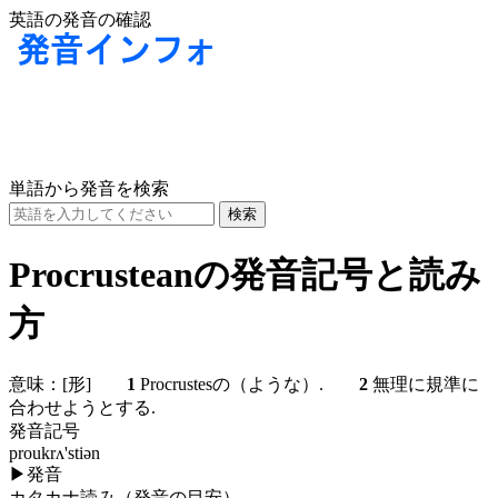
英語の発音の確認
単語から発音を検索
Procrusteanの発音記号と読み
方
意味：
[形]
1
Procrustesの（ような）.
2
無理に規準に
合わせようとする.
発音記号
proukrʌ'stiən
▶
発音
カタカナ読み（発音の目安）