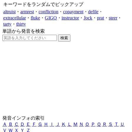
キーワードをランダムでピックアップ
altruist
・
armrest
・
confliction
・
copayment
・
defile
・
extracellular
・
fluke
・
GIGO
・
instructor
・
Jock
・
prat
・
steer
・
tarty
・
thirty
単語から発音を検索
発音インフォの索引
Ａ
Ｂ
Ｃ
Ｄ
Ｅ
Ｆ
Ｇ
Ｈ
Ｉ
Ｊ
Ｋ
Ｌ
Ｍ
Ｎ
Ｏ
Ｐ
Ｑ
Ｒ
Ｓ
Ｔ
Ｕ
Ｖ
Ｗ
Ｘ
Ｙ
Ｚ