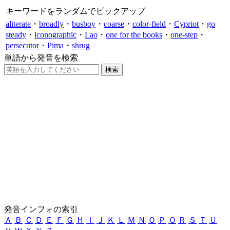
キーワードをランダムでピックアップ
aliterate
・
broadly
・
busboy
・
coarse
・
color-field
・
Cypriot
・
go
steady
・
iconographic
・
Lao
・
one for the books
・
one-step
・
persecutor
・
Pima
・
shrug
単語から発音を検索
発音インフォの索引
Ａ
Ｂ
Ｃ
Ｄ
Ｅ
Ｆ
Ｇ
Ｈ
Ｉ
Ｊ
Ｋ
Ｌ
Ｍ
Ｎ
Ｏ
Ｐ
Ｑ
Ｒ
Ｓ
Ｔ
Ｕ