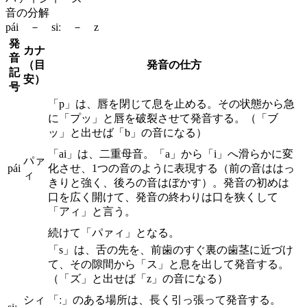
音の分解
pái － siː － z
発
カナ
音
（目
発音の仕方
記
安）
号
「p」は、唇を閉じて息を止める。その状態から急
に「プッ」と唇を破裂させて発音する。（「ブ
ッ」と出せば「b」の音になる）
「ai」は、二重母音。「a」から「i」へ滑らかに変
パァ
pái
化させ、1つの音のように表現する（前の音ははっ
ィ
きりと強く、後ろの音はぼかす）。発音の初めは
口を広く開けて、発音の終わりは口を狭くして
「アィ」と言う。
続けて「パァィ」となる。
「s」は、舌の先を、前歯のすぐ裏の歯茎に近づけ
て、その隙間から「ス」と息を出して発音する。
（「ズ」と出せば「z」の音になる）
シィ
「ː」のある場所は、長く引っ張って発音する。