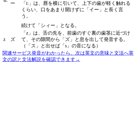
siː
ー
「iː」は、唇を横に引いて、上下の歯が軽く触れる
くらい、口をあまり開けずに「イー」と長く言
う。
続けて「シィー」となる。
「z」は、舌の先を、前歯のすぐ裏の歯茎に近づけ
z
ズ
て、その隙間から「ズ」と息を出して発音する。
（「ス」と出せば「s」の音になる）
関連サービス
発音がわかったら、次は英文の意味と文法へ
英
文の訳と文法解説を確認できます
→