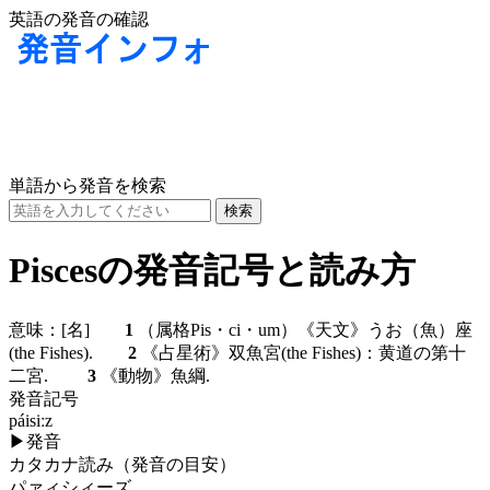
英語の発音の確認
単語から発音を検索
Piscesの発音記号と読み方
意味：
[名]
1
（属格Pis・ci・um）《天文》うお（魚）座
(the Fishes).
2
《占星術》双魚宮(the Fishes)：黄道の第十
二宮.
3
《動物》魚綱.
発音記号
páisiːz
▶
発音
カタカナ読み（発音の目安）
パァィシィーズ