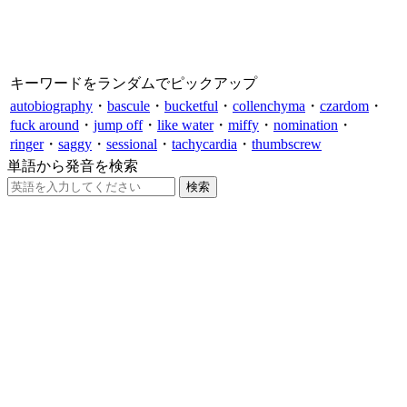
キーワードをランダムでピックアップ
autobiography
・
bascule
・
bucketful
・
collenchyma
・
czardom
・
fuck around
・
jump off
・
like water
・
miffy
・
nomination
・
ringer
・
saggy
・
sessional
・
tachycardia
・
thumbscrew
単語から発音を検索