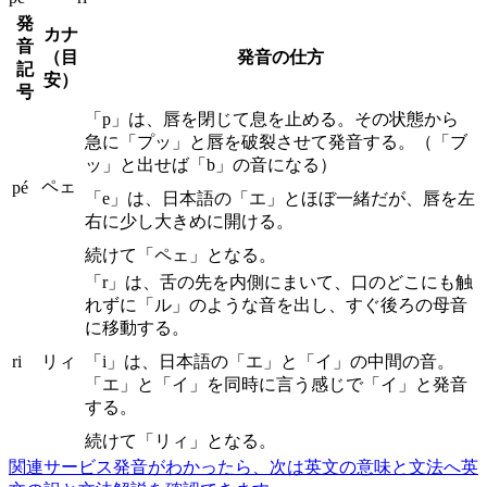
発
カナ
音
（目
発音の仕方
記
安）
号
「p」は、唇を閉じて息を止める。その状態から
急に「プッ」と唇を破裂させて発音する。（「ブ
ッ」と出せば「b」の音になる）
ペェ
pé
「e」は、日本語の「エ」とほぼ一緒だが、唇を左
右に少し大きめに開ける。
続けて「ペェ」となる。
「r」は、舌の先を内側にまいて、口のどこにも触
れずに「ル」のような音を出し、すぐ後ろの母音
に移動する。
ri
リィ
「i」は、日本語の「エ」と「イ」の中間の音。
「エ」と「イ」を同時に言う感じで「イ」と発音
する。
続けて「リィ」となる。
関連サービス
発音がわかったら、次は英文の意味と文法へ
英