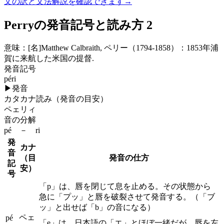
文の訳と文法解説を確認できます
→
Perryの発音記号と読み方 2
意味：
[名]
Matthew Calbraith, ペリー（1794-1858）：1853年浦
賀に来航した米国の提督.
発音記号
péri
▶
発音
カタカナ読み（発音の目安）
ペェリィ
音の分解
pé － ri
発
カナ
音
（目
発音の仕方
記
安）
号
「p」は、唇を閉じて息を止める。その状態から
急に「プッ」と唇を破裂させて発音する。（「ブ
ッ」と出せば「b」の音になる）
ペェ
pé
「e」は、日本語の「エ」とほぼ一緒だが、唇を左