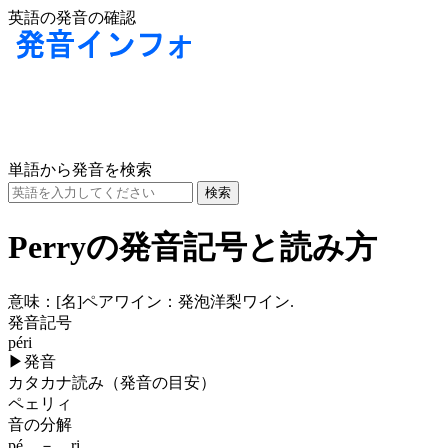
英語の発音の確認
単語から発音を検索
Perryの発音記号と読み方
意味：
[名]
ペアワイン：発泡洋梨ワイン.
発音記号
péri
▶
発音
カタカナ読み（発音の目安）
ペェリィ
音の分解
pé － ri