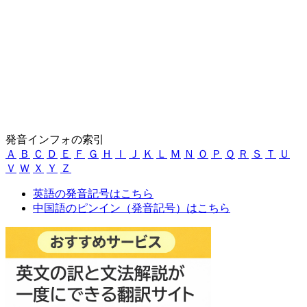
発音インフォの索引
Ａ
Ｂ
Ｃ
Ｄ
Ｅ
Ｆ
Ｇ
Ｈ
Ｉ
Ｊ
Ｋ
Ｌ
Ｍ
Ｎ
Ｏ
Ｐ
Ｑ
Ｒ
Ｓ
Ｔ
Ｕ
Ｖ
Ｗ
Ｘ
Ｙ
Ｚ
英語の発音記号はこちら
中国語のピンイン（発音記号）はこちら