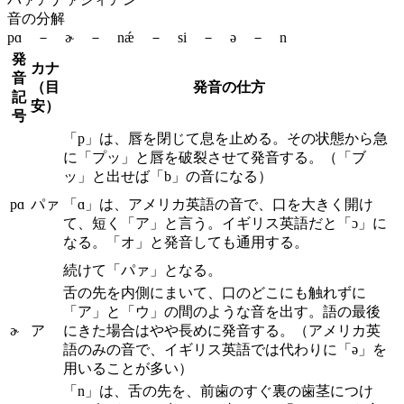
音の分解
pɑ － ɚ － nǽ － si － ə － n
発
カナ
音
（目
発音の仕方
記
安）
号
「p」は、唇を閉じて息を止める。その状態から急
に「プッ」と唇を破裂させて発音する。（「ブ
ッ」と出せば「b」の音になる）
pɑ
パァ
「ɑ」は、アメリカ英語の音で、口を大きく開け
て、短く「ア」と言う。イギリス英語だと「ɔ」に
なる。「オ」と発音しても通用する。
続けて「パァ」となる。
舌の先を内側にまいて、口のどこにも触れずに
「ア」と「ウ」の間のような音を出す。語の最後
ɚ
ア
にきた場合はやや長めに発音する。（アメリカ英
語のみの音で、イギリス英語では代わりに「ə」を
用いることが多い）
「n」は、舌の先を、前歯のすぐ裏の歯茎につけ