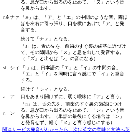
る。息が口から出るのを止めて、「ヌ」という音
を鼻から出す。
nǽ
ナァ
「æ」は、「ア」と「エ」の中間のような音。両ほ
ほを左右に引っ張り、口を横にあけて「ア」と発
音する。
続けて「ナァ」となる。
「s」は、舌の先を、前歯のすぐ裏の歯茎に近づけ
て、その隙間から「ス」と息を出して発音する。
（「ズ」と出せば「z」の音になる）
si
シィ
「i」は、日本語の「エ」と「イ」の中間の音。
「エ」と「イ」を同時に言う感じで「イ」と発音
する。
続けて「シィ」となる。
ə
ア
口をあまり開けずに、弱く曖昧に「ア」と言う。
「n」は、舌の先を、前歯のすぐ裏の歯茎につけ
る。息が口から出るのを止めて、「ン」という音
ン
n
を鼻から出す。（単語の最後にくる場合は「ン」
と発音せず、軽く「ヌ」と言う感じにする）
関連サービス
発音がわかったら、次は英文の意味と文法へ
英