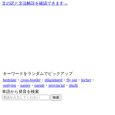
文の訳と文法解説を確認できます
→
キーワードをランダムでピックアップ
bedplate
・
cross-border
・
dilapidated
・
fly out
・
incher
・
outlying
・
panier
・
pariah
・
provincial
・
shufti
単語から発音を検索