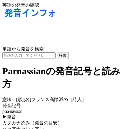
英語の発音の確認
単語から発音を検索
Parnassianの発音記号と読み
方
意味：
[形]
[名]
フランス高踏派の［詩人］.
発音記号
pɑɚnǽsiən
▶
発音
カタカナ読み（発音の目安）
パァアナァシィアン