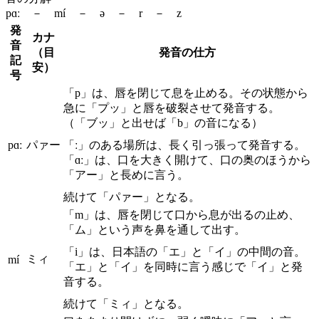
pɑː － mí － ə － r － z
発
カナ
音
（目
発音の仕方
記
安）
号
「p」は、唇を閉じて息を止める。その状態から
急に「プッ」と唇を破裂させて発音する。
（「ブッ」と出せば「b」の音になる）
pɑː
パァー
「ː」のある場所は、長く引っ張って発音する。
「ɑː」は、口を大きく開けて、口の奥のほうから
「アー」と長めに言う。
続けて「パァー」となる。
「m」は、唇を閉じて口から息が出るの止め、
「ム」という声を鼻を通して出す。
「i」は、日本語の「エ」と「イ」の中間の音。
ミィ
mí
「エ」と「イ」を同時に言う感じで「イ」と発
音する。
続けて「ミィ」となる。