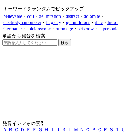
キーワードをランダムでピックアップ
believable
・
coif
・
delimitation
・
distract
・
dolomite
・
electrodynamometer
・
flag day
・
gemmiferous
・
iliac
・
Indo-
Germanic
・
kaleidoscope
・
rummage
・
setscrew
・
supersonic
単語から発音を検索
発音インフォの索引
Ａ
Ｂ
Ｃ
Ｄ
Ｅ
Ｆ
Ｇ
Ｈ
Ｉ
Ｊ
Ｋ
Ｌ
Ｍ
Ｎ
Ｏ
Ｐ
Ｑ
Ｒ
Ｓ
Ｔ
Ｕ