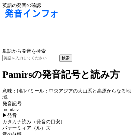
英語の発音の確認
単語から発音を検索
Pamirsの発音記号と読み方
意味：
[名]
パミール：中央アジアの大山系と高原からなる地
域.
発音記号
pɑːmíərz
▶
発音
カタカナ読み（発音の目安）
パァーミィア（ル）ズ
音の分解