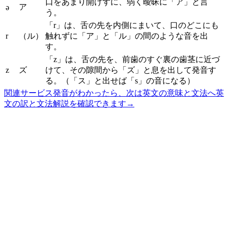
口をあまり開けずに、弱く曖昧に「ア」と言
ア
ə
う。
「r」は、舌の先を内側にまいて、口のどこにも
r
（ル）
触れずに「ア」と「ル」の間のような音を出
す。
「z」は、舌の先を、前歯のすぐ裏の歯茎に近づ
z
ズ
けて、その隙間から「ズ」と息を出して発音す
る。（「ス」と出せば「s」の音になる）
関連サービス
発音がわかったら、次は英文の意味と文法へ
英
文の訳と文法解説を確認できます
→