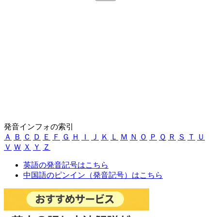
発音インフォの索引
Ａ
Ｂ
Ｃ
Ｄ
Ｅ
Ｆ
Ｇ
Ｈ
Ｉ
Ｊ
Ｋ
Ｌ
Ｍ
Ｎ
Ｏ
Ｐ
Ｑ
Ｒ
Ｓ
Ｔ
Ｕ
Ｖ
Ｗ
Ｘ
Ｙ
Ｚ
英語の発音記号はこちら
中国語のピンイン（発音記号）はこちら