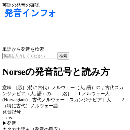
英語の発音の確認
単語から発音を検索
Norseの発音記号と読み方
意味：
[形]
（特に古代）ノルウェー（人, 語）の；古代スカ
ンジナビア（人, 語）の.
[名]
1
ノルウェー人
(Norwegians)；古代ノルウェー［スカンジナビア］人.
2
（特に古代）ノルウェー語.
発音記号
nɔ'ːrs
▶
発音
カタカナ読み（発音の目安）