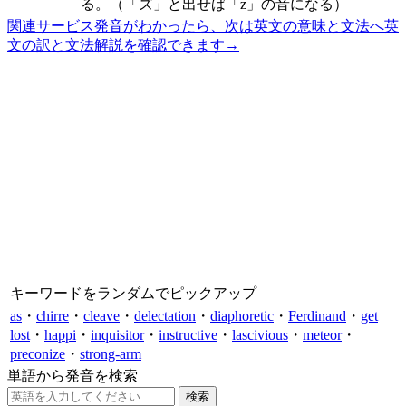
る。（「ズ」と出せば「z」の音になる）
関連サービス
発音がわかったら、次は英文の意味と文法へ
英
文の訳と文法解説を確認できます
→
キーワードをランダムでピックアップ
as
・
chirre
・
cleave
・
delectation
・
diaphoretic
・
Ferdinand
・
get
lost
・
happi
・
inquisitor
・
instructive
・
lascivious
・
meteor
・
preconize
・
strong-arm
単語から発音を検索