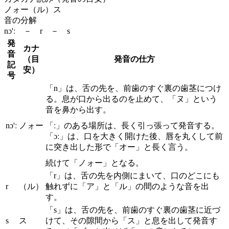
ノォー（ル）ス
音の分解
nɔ'ː － r － s
発
カナ
音
（目
発音の仕方
記
安）
号
「n」は、舌の先を、前歯のすぐ裏の歯茎につけ
る。息が口から出るのを止めて、「ヌ」という
音を鼻から出す。
nɔ'ː
ノォー
「ː」のある場所は、長く引っ張って発音する。
「ɔː」は、口を大きく開けた後、唇を丸くして前
に突き出した形で「オー」と長く言う。
続けて「ノォー」となる。
「r」は、舌の先を内側にまいて、口のどこにも
r
（ル）
触れずに「ア」と「ル」の間のような音を出
す。
「s」は、舌の先を、前歯のすぐ裏の歯茎に近づ
s
ス
けて、その隙間から「ス」と息を出して発音す