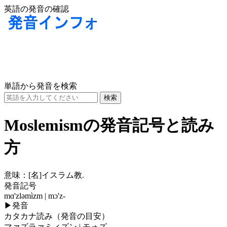
英語の発音の確認
単語から発音を検索
Moslemismの発音記号と読み
方
意味：
[名]
イスラム教.
発音記号
mɑ'zləmìzm | mɔ'z-
▶
発音
カタカナ読み（発音の目安）
マァズラァミィズン | モォズ