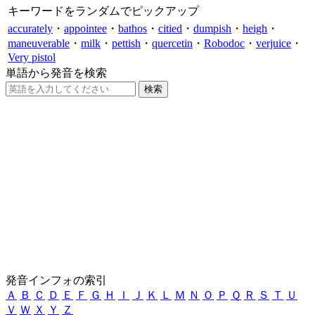
キーワードをランダムでピックアップ
accurately
・
appointee
・
bathos
・
citied
・
dumpish
・
heigh
・
maneuverable
・
milk
・
pettish
・
quercetin
・
Robodoc
・
verjuice
・
Very pistol
単語から発音を検索
発音インフォの索引
Ａ
Ｂ
Ｃ
Ｄ
Ｅ
Ｆ
Ｇ
Ｈ
Ｉ
Ｊ
Ｋ
Ｌ
Ｍ
Ｎ
Ｏ
Ｐ
Ｑ
Ｒ
Ｓ
Ｔ
Ｕ
Ｖ
Ｗ
Ｘ
Ｙ
Ｚ