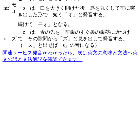
モ
mɔ'
「ɔ」は、口を大きく開けた後、唇を丸くして前に突
ォ
き出した形で、短く「オ」と発音する。
続けて「モォ」となる。
「z」は、舌の先を、前歯のすぐ裏の歯茎に近づけ
z
ズ
て、その隙間から「ズ」と息を出して発音する。
（「ス」と出せば「s」の音になる）
関連サービス
発音がわかったら、次は英文の意味と文法へ
英
文の訳と文法解説を確認できます
→