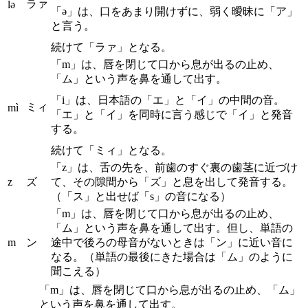
ラァ
lə
「ə」は、口をあまり開けずに、弱く曖昧に「ア」
と言う。
続けて「ラァ」となる。
「m」は、唇を閉じて口から息が出るの止め、
「ム」という声を鼻を通して出す。
「i」は、日本語の「エ」と「イ」の中間の音。
ミィ
mì
「エ」と「イ」を同時に言う感じで「イ」と発音
する。
続けて「ミィ」となる。
「z」は、舌の先を、前歯のすぐ裏の歯茎に近づけ
z
ズ
て、その隙間から「ズ」と息を出して発音する。
（「ス」と出せば「s」の音になる）
「m」は、唇を閉じて口から息が出るの止め、
「ム」という声を鼻を通して出す。但し、単語の
m
ン
途中で後ろの母音がないときは「ン」に近い音に
なる。（単語の最後にきた場合は「ム」のように
聞こえる）
「m」は、唇を閉じて口から息が出るの止め、「ム」
という声を鼻を通して出す。