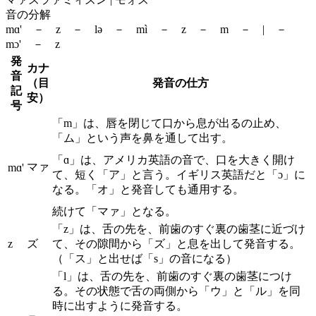
音の分解
mɑ' － z － lə － mì － z － m － | －
mɔ' － z
発
カナ
音
（目
発音の仕方
記
安）
号
「m」は、唇を閉じて口から息が出るの止め、
「ム」という声を鼻を通して出す。
「ɑ」は、アメリカ英語の音で、口を大きく開け
マァ
mɑ'
て、短く「ア」と言う。イギリス英語だと「ɔ」に
なる。「オ」と発音しても通用する。
続けて「マァ」となる。
「z」は、舌の先を、前歯のすぐ裏の歯茎に近づけ
z
ズ
て、その隙間から「ズ」と息を出して発音する。
（「ス」と出せば「s」の音になる）
「l」は、舌の先を、前歯のすぐ裏の歯茎につけ
る。その状態で舌の両側から「ウ」と「ル」を同
時に出すように発音する。