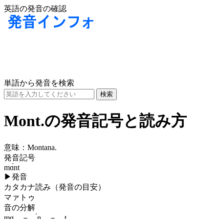
英語の発音の確認
単語から発音を検索
Mont.の発音記号と読み方
意味：
Montana.
発音記号
mɑ́nt
▶
発音
カタカナ読み（発音の目安）
マァトゥ
音の分解
mɑ － ́n － t