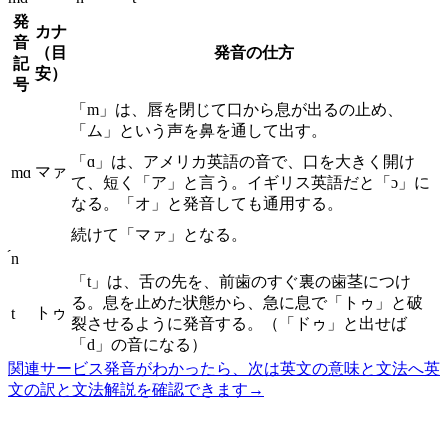
発
カナ
音
（目
発音の仕方
記
安）
号
「m」は、唇を閉じて口から息が出るの止め、
「ム」という声を鼻を通して出す。
「ɑ」は、アメリカ英語の音で、口を大きく開け
マァ
mɑ
て、短く「ア」と言う。イギリス英語だと「ɔ」に
なる。「オ」と発音しても通用する。
続けて「マァ」となる。
́n
「t」は、舌の先を、前歯のすぐ裏の歯茎につけ
る。息を止めた状態から、急に息で「トゥ」と破
トゥ
t
裂させるように発音する。（「ドゥ」と出せば
「d」の音になる）
関連サービス
発音がわかったら、次は英文の意味と文法へ
英
文の訳と文法解説を確認できます
→