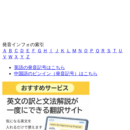
発音インフォの索引
Ａ
Ｂ
Ｃ
Ｄ
Ｅ
Ｆ
Ｇ
Ｈ
Ｉ
Ｊ
Ｋ
Ｌ
Ｍ
Ｎ
Ｏ
Ｐ
Ｑ
Ｒ
Ｓ
Ｔ
Ｕ
Ｖ
Ｗ
Ｘ
Ｙ
Ｚ
英語の発音記号はこちら
中国語のピンイン（発音記号）はこちら