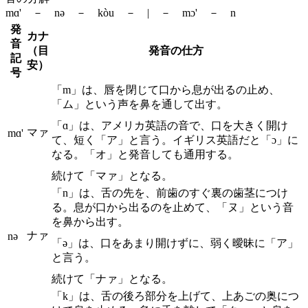
mɑ' － nə － kòu － | － mɔ' － n
発
カナ
音
（目
発音の仕方
記
安）
号
「m」は、唇を閉じて口から息が出るの止め、
「ム」という声を鼻を通して出す。
「ɑ」は、アメリカ英語の音で、口を大きく開け
マァ
mɑ'
て、短く「ア」と言う。イギリス英語だと「ɔ」に
なる。「オ」と発音しても通用する。
続けて「マァ」となる。
「n」は、舌の先を、前歯のすぐ裏の歯茎につけ
る。息が口から出るのを止めて、「ヌ」という音
を鼻から出す。
ナァ
nə
「ə」は、口をあまり開けずに、弱く曖昧に「ア」
と言う。
続けて「ナァ」となる。
「k」は、舌の後ろ部分を上げて、上あごの奥につ