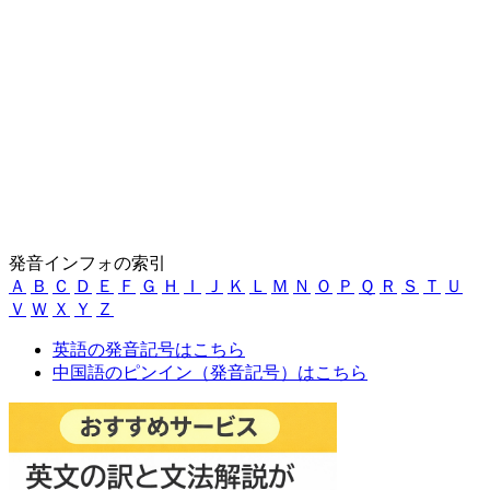
発音インフォの索引
Ａ
Ｂ
Ｃ
Ｄ
Ｅ
Ｆ
Ｇ
Ｈ
Ｉ
Ｊ
Ｋ
Ｌ
Ｍ
Ｎ
Ｏ
Ｐ
Ｑ
Ｒ
Ｓ
Ｔ
Ｕ
Ｖ
Ｗ
Ｘ
Ｙ
Ｚ
英語の発音記号はこちら
中国語のピンイン（発音記号）はこちら