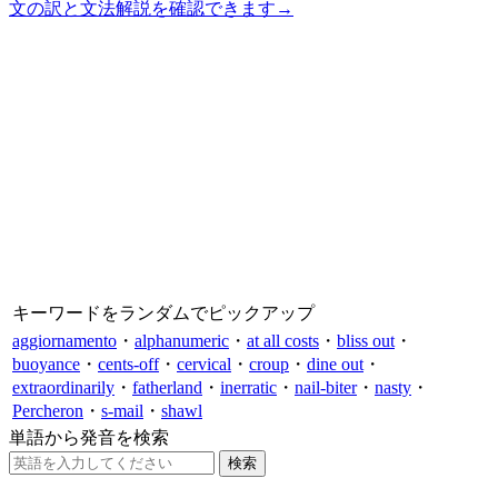
文の訳と文法解説を確認できます
→
キーワードをランダムでピックアップ
aggiornamento
・
alphanumeric
・
at all costs
・
bliss out
・
buoyance
・
cents-off
・
cervical
・
croup
・
dine out
・
extraordinarily
・
fatherland
・
inerratic
・
nail-biter
・
nasty
・
Percheron
・
s-mail
・
shawl
単語から発音を検索