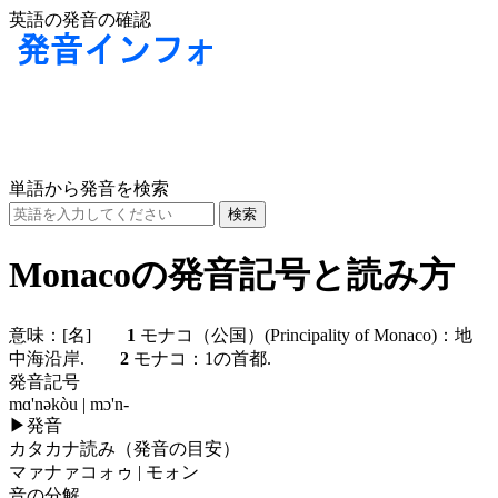
英語の発音の確認
単語から発音を検索
Monacoの発音記号と読み方
意味：
[名]
1
モナコ（公国）(Principality of Monaco)：地
中海沿岸.
2
モナコ：1の首都.
発音記号
mɑ'nəkòu | mɔ'n-
▶
発音
カタカナ読み（発音の目安）
マァナァコォゥ | モォン
音の分解