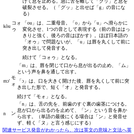
けて息を止める。急に舌を離して「クッ」と息を
破裂させる。（「グッ」と出せば「g」の音にな
る）
コォ
「ou」は、二重母音。「o」から「u」へ滑らかに
kòu
ゥ
変化させ、1つの音として表現する（前の音ははっ
きりと強く、後ろの音はぼかす）。ほぼ日本語の
「オゥ」で問題ないが、「u」は唇を丸くして前に
突き出して発音する。
続けて「コォゥ」となる。
「m」は、唇を閉じて口から息が出るの止め、「ム」
という声を鼻を通して出す。
モ
mɔ'
「ɔ」は、口を大きく開けた後、唇を丸くして前に突
ォ
き出した形で、短く「オ」と発音する。
続けて「モォ」となる。
「n」は、舌の先を、前歯のすぐ裏の歯茎につける。
息が口から出るのを止めて、「ン」という音を鼻か
ン
n
ら出す。（単語の最後にくる場合は「ン」と発音せ
ず、軽く「ヌ」と言う感じにする）
関連サービス
発音がわかったら、次は英文の意味と文法へ
英