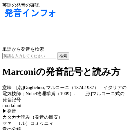
英語の発音の確認
単語から発音を検索
Marconiの発音記号と読み方
意味：
[名]
Guglielmo
, マルコーニ（1874-1937）：イタリアの
電気技師；Nobel物理学賞（1909）.
[形]
マルコーニ式の.
発音記号
mɑːrkóuni
▶
発音
カタカナ読み（発音の目安）
マァー（ル）コォゥニィ
音の分解