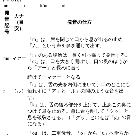
mɑː － r － kóu － ni
発
カナ
音
（目
発音の仕方
記
安）
号
「m」は、唇を閉じて口から息が出るの止め、
「ム」という声を鼻を通して出す。
「ː」のある場所は、長く引っ張って発音する。
マァー
mɑː
「ɑː」は、口を大きく開けて、口の奥のほうか
ら「アー」と長めに言う。
続けて「マァー」となる。
「r」は、舌の先を内側にまいて、口のどこにも
r
（ル）
触れずに「ア」と「ル」の間のような音を出
す。
「k」は、舌の後ろ部分を上げて、上あごの奥に
つけて息を止める。急に舌を離して「クッ」と
息を破裂させる。（「グッ」と出せば「g」の音
になる）
「ou」は、二重母音。「o」から「u」へ滑らか