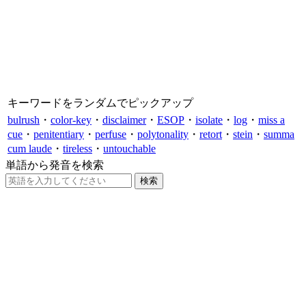
キーワードをランダムでピックアップ
bulrush
・
color-key
・
disclaimer
・
ESOP
・
isolate
・
log
・
miss a
cue
・
penitentiary
・
perfuse
・
polytonality
・
retort
・
stein
・
summa
cum laude
・
tireless
・
untouchable
単語から発音を検索