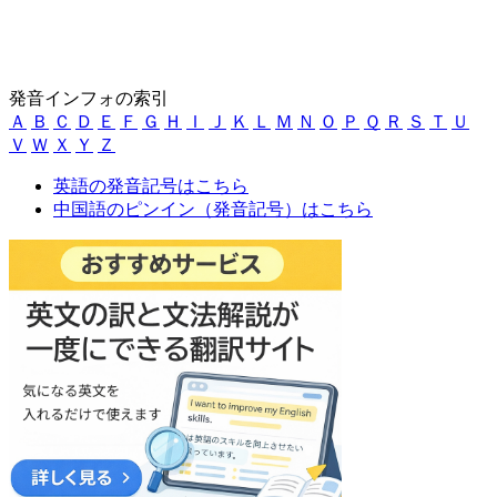
発音インフォの索引
Ａ
Ｂ
Ｃ
Ｄ
Ｅ
Ｆ
Ｇ
Ｈ
Ｉ
Ｊ
Ｋ
Ｌ
Ｍ
Ｎ
Ｏ
Ｐ
Ｑ
Ｒ
Ｓ
Ｔ
Ｕ
Ｖ
Ｗ
Ｘ
Ｙ
Ｚ
英語の発音記号はこちら
中国語のピンイン（発音記号）はこちら