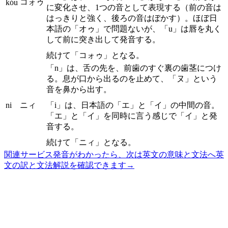
コォゥ
kóu
に変化させ、1つの音として表現する（前の音は
はっきりと強く、後ろの音はぼかす）。ほぼ日
本語の「オゥ」で問題ないが、「u」は唇を丸く
して前に突き出して発音する。
続けて「コォゥ」となる。
「n」は、舌の先を、前歯のすぐ裏の歯茎につけ
る。息が口から出るのを止めて、「ヌ」という
音を鼻から出す。
ni
ニィ
「i」は、日本語の「エ」と「イ」の中間の音。
「エ」と「イ」を同時に言う感じで「イ」と発
音する。
続けて「ニィ」となる。
関連サービス
発音がわかったら、次は英文の意味と文法へ
英
文の訳と文法解説を確認できます
→