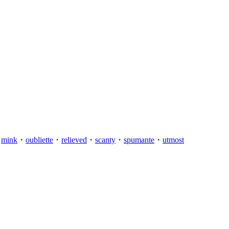
・
mink
・
oubliette
・
relieved
・
scanty
・
spumante
・
utmost