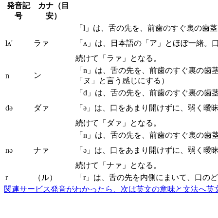
発音記
カナ（目
号
安）
「l」は、舌の先を、前歯のすぐ裏の歯
lʌ'
ラァ
「ʌ」は、日本語の「ア」とほぼ一緒。
続けて「ラァ」となる。
「n」は、舌の先を、前歯のすぐ裏の歯
ン
n
「ヌ」と言う感じにする）
「d」は、舌の先を、前歯のすぐ裏の歯
də
ダァ
「ə」は、口をあまり開けずに、弱く曖
続けて「ダァ」となる。
「n」は、舌の先を、前歯のすぐ裏の歯
nə
ナァ
「ə」は、口をあまり開けずに、弱く曖
続けて「ナァ」となる。
r
（ル）
「r」は、舌の先を内側にまいて、口の
関連サービス
発音がわかったら、次は英文の意味と文法へ
英