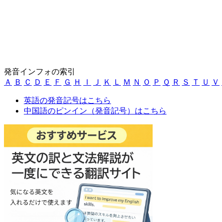
発音インフォの索引
Ａ
Ｂ
Ｃ
Ｄ
Ｅ
Ｆ
Ｇ
Ｈ
Ｉ
Ｊ
Ｋ
Ｌ
Ｍ
Ｎ
Ｏ
Ｐ
Ｑ
Ｒ
Ｓ
Ｔ
Ｕ
Ｖ
英語の発音記号はこちら
中国語のピンイン（発音記号）はこちら