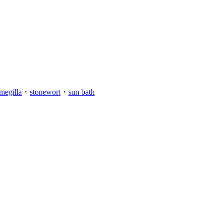
megilla
・
stonewort
・
sun bath