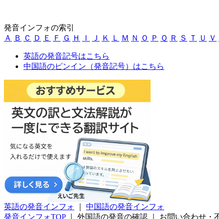
発音インフォの索引
Ａ
Ｂ
Ｃ
Ｄ
Ｅ
Ｆ
Ｇ
Ｈ
Ｉ
Ｊ
Ｋ
Ｌ
Ｍ
Ｎ
Ｏ
Ｐ
Ｑ
Ｒ
Ｓ
Ｔ
Ｕ
Ｖ
英語の発音記号はこちら
中国語のピンイン（発音記号）はこちら
英語の発音インフォ
｜
中国語の発音インフォ
発音インフォTOP
｜
外国語の発音の確認
｜
お問い合わせ・