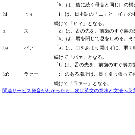
「h」は、後に続く母音と同じ口の
hì
ヒィ
「i」は、日本語の「エ」と「イ」の
続けて「ヒィ」となる。
z
ズ
「z」は、舌の先を、前歯のすぐ裏の
「b」は、唇を閉じて息を止める。そ
bə
バァ
「ə」は、口をあまり開けずに、弱く
続けて「バァ」となる。
「l」は、舌の先を、前歯のすぐ裏の
lɑ'ː
ラァー
「ː」のある場所は、長く引っ張って
続けて「ラァー」となる。
関連サービス
発音がわかったら、次は英文の意味と文法へ
英