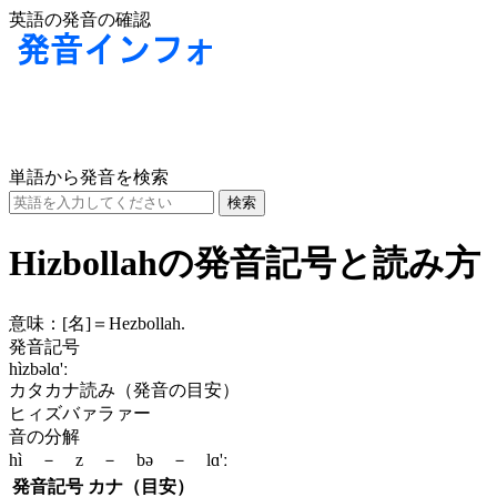
英語の発音の確認
単語から発音を検索
Hizbollahの発音記号と読み方
意味：
[名]
＝Hezbollah.
発音記号
hìzbəlɑ'ː
カタカナ読み（発音の目安）
ヒィズバァラァー
音の分解
hì － z － bə － lɑ'ː
発音記号
カナ（目安）