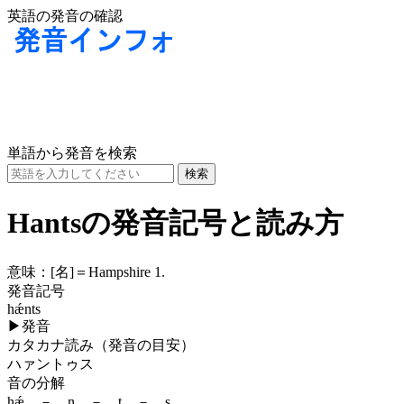
英語の発音の確認
単語から発音を検索
Hantsの発音記号と読み方
意味：
[名]
＝Hampshire 1.
発音記号
hǽnts
▶
発音
カタカナ読み（発音の目安）
ハァントゥス
音の分解
hǽ － n － t － s