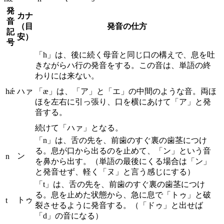
発
カナ
音
（目
発音の仕方
記
安）
号
「h」は、後に続く母音と同じ口の構えで、息を吐
きながらハ行の発音をする。この音は、単語の終
わりには来ない。
hǽ
ハァ
「æ」は、「ア」と「エ」の中間のような音。両ほ
ほを左右に引っ張り、口を横にあけて「ア」と発
音する。
続けて「ハァ」となる。
「n」は、舌の先を、前歯のすぐ裏の歯茎につけ
る。息が口から出るのを止めて、「ン」という音
ン
n
を鼻から出す。（単語の最後にくる場合は「ン」
と発音せず、軽く「ヌ」と言う感じにする）
「t」は、舌の先を、前歯のすぐ裏の歯茎につけ
る。息を止めた状態から、急に息で「トゥ」と破
トゥ
t
裂させるように発音する。（「ドゥ」と出せば
「d」の音になる）