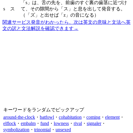
「s」は、舌の先を、前歯のすぐ裏の歯茎に近づけ
s
ス
て、その隙間から「ス」と息を出して発音する。
（「ズ」と出せば「z」の音になる）
関連サービス
発音がわかったら、次は英文の意味と文法へ
英
文の訳と文法解説を確認できます
→
キーワードをランダムでピックアップ
around-the-clock
・
batfowl
・
cohabitation
・
coming
・
element
・
elflock
・
embalm
・
fund
・
lowness
・
rival
・
signaler
・
symbolization
・
trinomial
・
unsexed