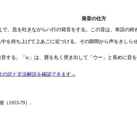
発音の仕方
えで、息を吐きながらハ行の発音をする。この音は、単語の終
ん中を持ち上げて上あごに近づける。その隙間から声をきしら
発音する。「uː」は、唇を丸く突き出して「ウー」と長めに音
文の訳と文法解説を確認できます
→
厚生省（1953-79）.