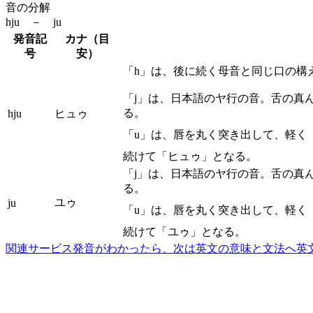
音の分解
hju － ju
発音記
カナ（目
号
安）
「h」は、後に続く母音と同じ口の構
「j」は、日本語のヤ行の音。舌の真
る。
hju
ヒュゥ
「u」は、唇を丸く突き出して、軽く
続けて「ヒュゥ」となる。
「j」は、日本語のヤ行の音。舌の真
る。
ユゥ
ju
「u」は、唇を丸く突き出して、軽く
続けて「ユゥ」となる。
関連サービス
発音がわかったら、次は英文の意味と文法へ
英