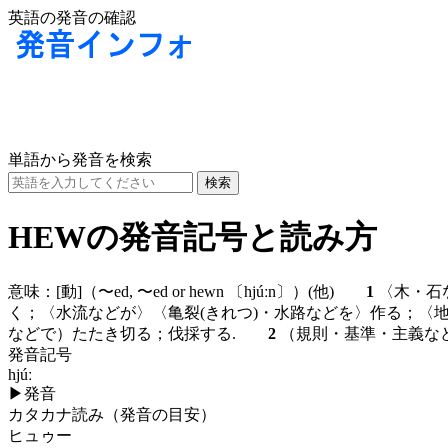
英語の発音の確認
単語から発音を検索
HEWの発音記号と読み方
意味：
[動]
（〜ed, 〜ed or hewn
〔hjúːn〕
）
(他)
1
〈木・石
く；〈水流などが〉〈亀裂(きれつ)・水路などを〉作る；
などで）たたき切る；伐採する.
2
（規則・基準・主義な
発音記号
hjúː
▶
発音
カタカナ読み（発音の目安）
ヒュゥー