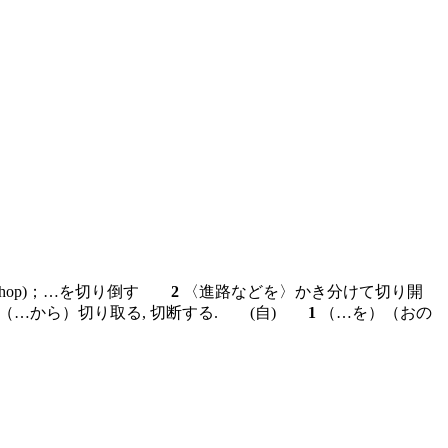
chop)；…を切り倒す
2
〈進路などを〉かき分けて切り開
（…から）切り取る, 切断する.
(自)
1
（…を）（おの