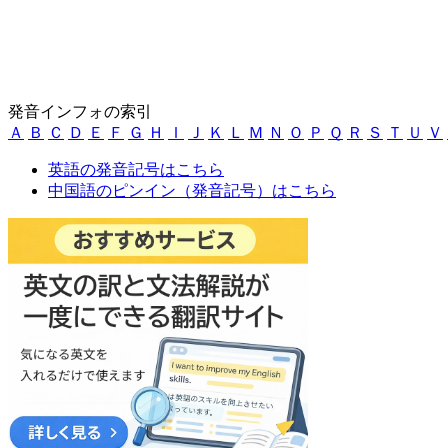
発音インフォの索引
Ａ
Ｂ
Ｃ
Ｄ
Ｅ
Ｆ
Ｇ
Ｈ
Ｉ
Ｊ
Ｋ
Ｌ
Ｍ
Ｎ
Ｏ
Ｐ
Ｑ
Ｒ
Ｓ
Ｔ
Ｕ
Ｖ
英語の発音記号はこちら
中国語のピンイン（発音記号）はこちら