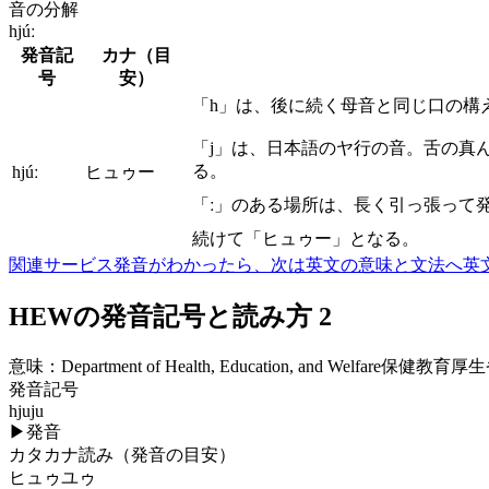
音の分解
hjúː
発音記
カナ（目
号
安）
「h」は、後に続く母音と同じ口の構
「j」は、日本語のヤ行の音。舌の真
る。
hjúː
ヒュゥー
「ː」のある場所は、長く引っ張って
続けて「ヒュゥー」となる。
関連サービス
発音がわかったら、次は英文の意味と文法へ
英
HEWの発音記号と読み方 2
意味：
Department of Health, Education, and Welfare保健教育
発音記号
hjuju
▶
発音
カタカナ読み（発音の目安）
ヒュゥユゥ