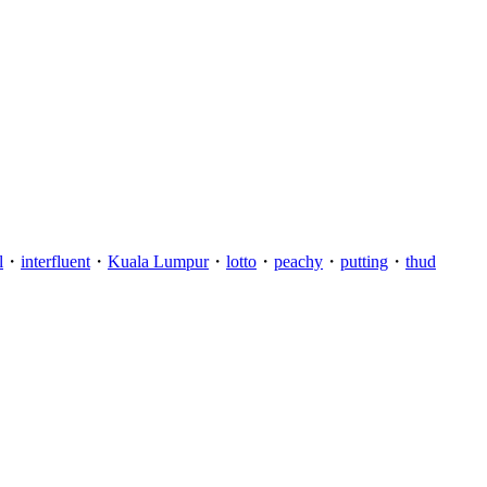
l
・
interfluent
・
Kuala Lumpur
・
lotto
・
peachy
・
putting
・
thud