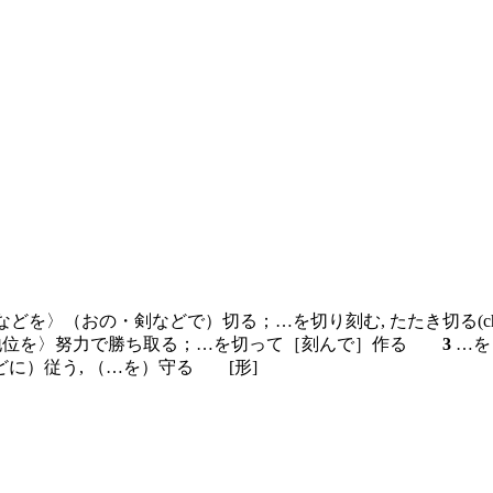
などを〉（おの・剣などで）切る；…を切り刻む, たたき切る(
〈地位を〉努力で勝ち取る；…を切って［刻んで］作る
3
…を
どに）従う, （…を）守る
[形]