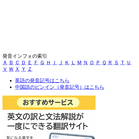
発音インフォの索引
Ａ
Ｂ
Ｃ
Ｄ
Ｅ
Ｆ
Ｇ
Ｈ
Ｉ
Ｊ
Ｋ
Ｌ
Ｍ
Ｎ
Ｏ
Ｐ
Ｑ
Ｒ
Ｓ
Ｔ
Ｕ
Ｖ
Ｗ
Ｘ
Ｙ
Ｚ
英語の発音記号はこちら
中国語のピンイン（発音記号）はこちら