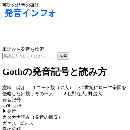
英語の発音の確認
単語から発音を検索
Gothの発音記号と読み方
意味：
[名]
1
ゴート族（の人）：3-5世紀にローマ帝国を
侵略した部族；その一人.
2
粗野な人, 野蛮人.
発音記号
gɑ'θ | gɔ'θ
▶
発音
カタカナ読み（発音の目安）
ガァス | ゴォス
音の分解