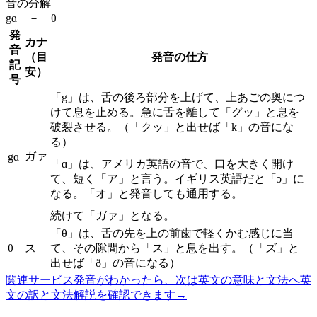
音の分解
gɑ － θ
発
カナ
音
（目
発音の仕方
記
安）
号
「g」は、舌の後ろ部分を上げて、上あごの奥につ
けて息を止める。急に舌を離して「グッ」と息を
破裂させる。（「クッ」と出せば「k」の音にな
る）
ガァ
gɑ
「ɑ」は、アメリカ英語の音で、口を大きく開け
て、短く「ア」と言う。イギリス英語だと「ɔ」に
なる。「オ」と発音しても通用する。
続けて「ガァ」となる。
「θ」は、舌の先を上の前歯で軽くかむ感じに当
θ
ス
て、その隙間から「ス」と息を出す。（「ズ」と
出せば「ð」の音になる）
関連サービス
発音がわかったら、次は英文の意味と文法へ
英
文の訳と文法解説を確認できます
→