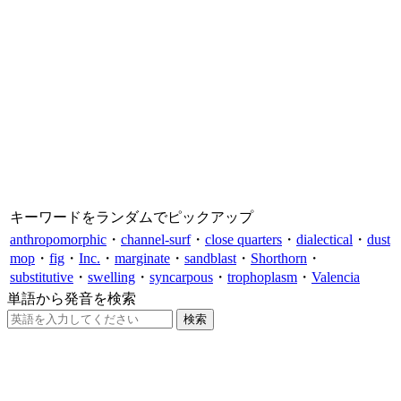
キーワードをランダムでピックアップ
anthropomorphic
・
channel-surf
・
close quarters
・
dialectical
・
dust
mop
・
fig
・
Inc.
・
marginate
・
sandblast
・
Shorthorn
・
substitutive
・
swelling
・
syncarpous
・
trophoplasm
・
Valencia
単語から発音を検索