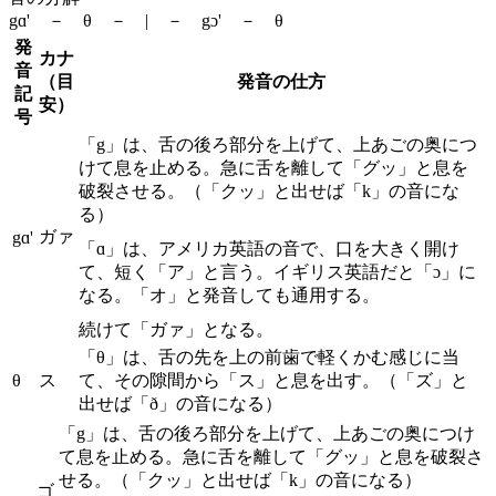
gɑ' － θ － | － gɔ' － θ
発
カナ
音
（目
発音の仕方
記
安）
号
「g」は、舌の後ろ部分を上げて、上あごの奥につ
けて息を止める。急に舌を離して「グッ」と息を
破裂させる。（「クッ」と出せば「k」の音にな
る）
ガァ
gɑ'
「ɑ」は、アメリカ英語の音で、口を大きく開け
て、短く「ア」と言う。イギリス英語だと「ɔ」に
なる。「オ」と発音しても通用する。
続けて「ガァ」となる。
「θ」は、舌の先を上の前歯で軽くかむ感じに当
θ
ス
て、その隙間から「ス」と息を出す。（「ズ」と
出せば「ð」の音になる）
「g」は、舌の後ろ部分を上げて、上あごの奥につけ
て息を止める。急に舌を離して「グッ」と息を破裂さ
せる。（「クッ」と出せば「k」の音になる）
ゴ