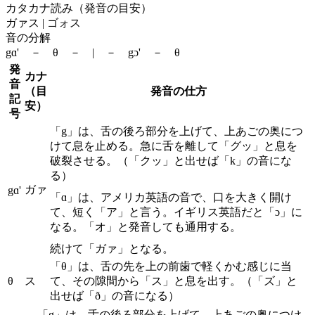
カタカナ読み（発音の目安）
ガァス | ゴォス
音の分解
gɑ' － θ － | － gɔ' － θ
発
カナ
音
（目
発音の仕方
記
安）
号
「g」は、舌の後ろ部分を上げて、上あごの奥につ
けて息を止める。急に舌を離して「グッ」と息を
破裂させる。（「クッ」と出せば「k」の音にな
る）
ガァ
gɑ'
「ɑ」は、アメリカ英語の音で、口を大きく開け
て、短く「ア」と言う。イギリス英語だと「ɔ」に
なる。「オ」と発音しても通用する。
続けて「ガァ」となる。
「θ」は、舌の先を上の前歯で軽くかむ感じに当
θ
ス
て、その隙間から「ス」と息を出す。（「ズ」と
出せば「ð」の音になる）
「g」は、舌の後ろ部分を上げて、上あごの奥につけ