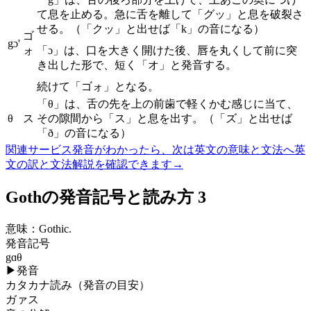
て息を止める。急に舌を離して「グッ」と息を破裂さ
せる。（「クッ」と出せば「k」の音になる）
ゴ
gɔ'
ォ
「ɔ」は、口を大きく開けた後、唇を丸くして前に突
き出した形で、短く「オ」と発音する。
続けて「ゴォ」となる。
「θ」は、舌の先を上の前歯で軽くかむ感じに当て、
θ
ス
その隙間から「ス」と息を出す。（「ズ」と出せば
「ð」の音になる）
関連サービス
発音がわかったら、次は英文の意味と文法へ
英
文の訳と文法解説を確認できます
→
Gothの発音記号と読み方 3
意味：
Gothic.
発音記号
gɑθ
▶
発音
カタカナ読み（発音の目安）
ガァス