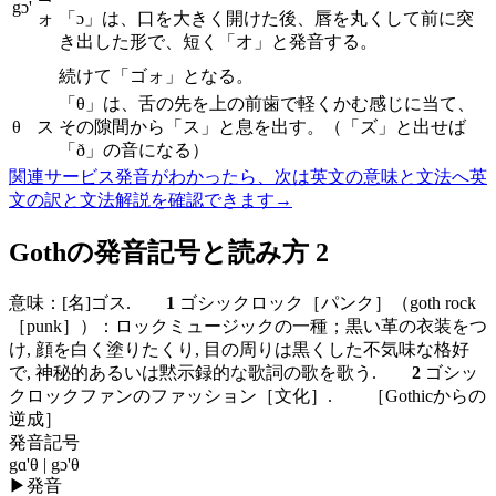
gɔ'
ォ
「ɔ」は、口を大きく開けた後、唇を丸くして前に突
き出した形で、短く「オ」と発音する。
続けて「ゴォ」となる。
「θ」は、舌の先を上の前歯で軽くかむ感じに当て、
θ
ス
その隙間から「ス」と息を出す。（「ズ」と出せば
「ð」の音になる）
関連サービス
発音がわかったら、次は英文の意味と文法へ
英
文の訳と文法解説を確認できます
→
Gothの発音記号と読み方 2
意味：
[名]
ゴス.
1
ゴシックロック［パンク］（goth rock
［punk］）：ロックミュージックの一種；黒い革の衣装をつ
け, 顔を白く塗りたくり, 目の周りは黒くした不気味な格好
で, 神秘的あるいは黙示録的な歌詞の歌を歌う.
2
ゴシッ
クロックファンのファッション［文化］. ［Gothicからの
逆成］
発音記号
gɑ'θ | gɔ'θ
▶
発音