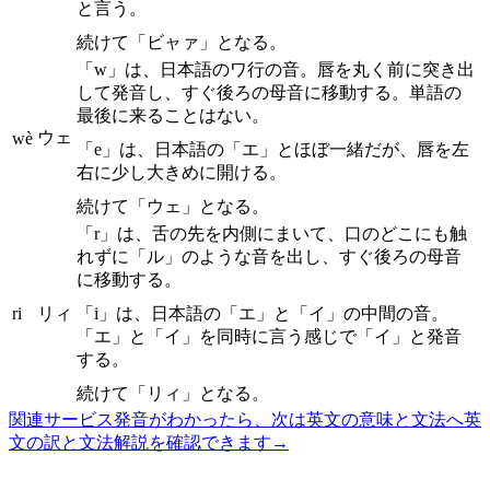
と言う。
続けて「ビャァ」となる。
「w」は、日本語のワ行の音。唇を丸く前に突き出
して発音し、すぐ後ろの母音に移動する。単語の
最後に来ることはない。
ウェ
wè
「e」は、日本語の「エ」とほぼ一緒だが、唇を左
右に少し大きめに開ける。
続けて「ウェ」となる。
「r」は、舌の先を内側にまいて、口のどこにも触
れずに「ル」のような音を出し、すぐ後ろの母音
に移動する。
ri
リィ
「i」は、日本語の「エ」と「イ」の中間の音。
「エ」と「イ」を同時に言う感じで「イ」と発音
する。
続けて「リィ」となる。
関連サービス
発音がわかったら、次は英文の意味と文法へ
英
文の訳と文法解説を確認できます
→