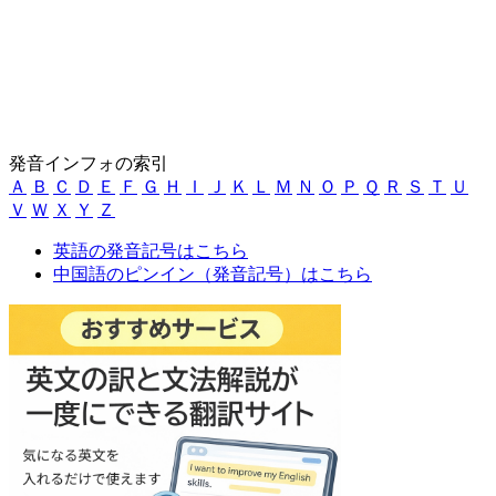
発音インフォの索引
Ａ
Ｂ
Ｃ
Ｄ
Ｅ
Ｆ
Ｇ
Ｈ
Ｉ
Ｊ
Ｋ
Ｌ
Ｍ
Ｎ
Ｏ
Ｐ
Ｑ
Ｒ
Ｓ
Ｔ
Ｕ
Ｖ
Ｗ
Ｘ
Ｙ
Ｚ
英語の発音記号はこちら
中国語のピンイン（発音記号）はこちら