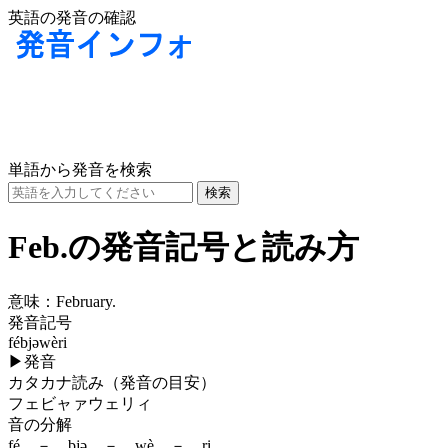
英語の発音の確認
単語から発音を検索
Feb.の発音記号と読み方
意味：
February.
発音記号
fébjəwèri
▶
発音
カタカナ読み（発音の目安）
フェビャァウェリィ
音の分解
fé － bjə － wè － ri