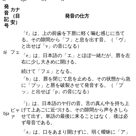
発
カナ
音
（目
発音の仕方
記
安）
号
「f」は、上の前歯を下唇に軽く噛む感じに当て
る。その隙間から「フ」と息を出す音。（「ヴ」
と出せば「v」の音になる）
フェ
fé
「e」は、日本語の「エ」とほぼ一緒だが、唇を左
右に少し大きめに開ける。
続けて「フェ」となる。
「b」は、唇を閉じて息を止める。その状態から急
に「ブッ」と唇を破裂させて発音する。（「プ
ッ」と出せば「p」の音になる）
「j」は、日本語のヤ行の音。舌の真ん中を持ち上
げて上あごに近づける。その隙間から声をきしら
ビャ
bjə
せて出す。単語の最後に来ることはなく、後は必
ァ
ず母音である。
「ə」は、口をあまり開けずに、弱く曖昧に「ア」