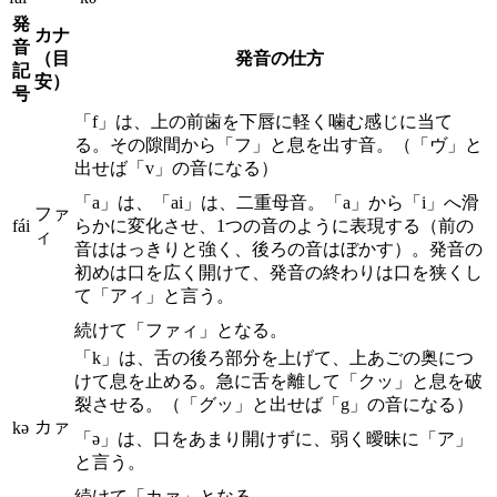
発
カナ
音
（目
発音の仕方
記
安）
号
「f」は、上の前歯を下唇に軽く噛む感じに当て
る。その隙間から「フ」と息を出す音。（「ヴ」と
出せば「v」の音になる）
「a」は、「ai」は、二重母音。「a」から「i」へ滑
ファ
fái
らかに変化させ、1つの音のように表現する（前の
ィ
音ははっきりと強く、後ろの音はぼかす）。発音の
初めは口を広く開けて、発音の終わりは口を狭くし
て「アィ」と言う。
続けて「ファィ」となる。
「k」は、舌の後ろ部分を上げて、上あごの奥につ
けて息を止める。急に舌を離して「クッ」と息を破
裂させる。（「グッ」と出せば「g」の音になる）
カァ
kə
「ə」は、口をあまり開けずに、弱く曖昧に「ア」
と言う。
続けて「カァ」となる。