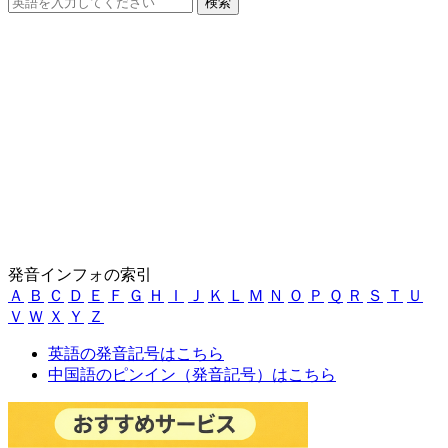
発音インフォの索引
Ａ
Ｂ
Ｃ
Ｄ
Ｅ
Ｆ
Ｇ
Ｈ
Ｉ
Ｊ
Ｋ
Ｌ
Ｍ
Ｎ
Ｏ
Ｐ
Ｑ
Ｒ
Ｓ
Ｔ
Ｕ
Ｖ
Ｗ
Ｘ
Ｙ
Ｚ
英語の発音記号はこちら
中国語のピンイン（発音記号）はこちら