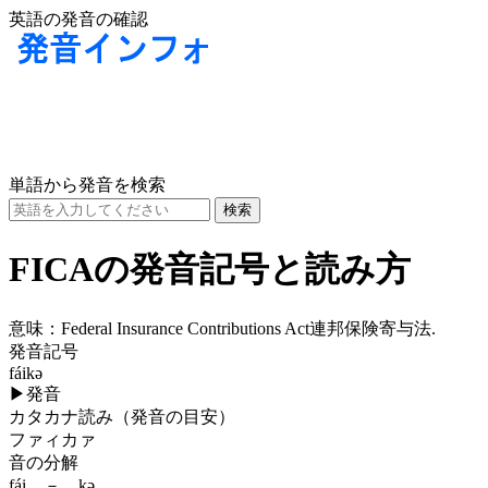
英語の発音の確認
単語から発音を検索
FICAの発音記号と読み方
意味：
Federal Insurance Contributions Act連邦保険寄与法.
発音記号
fáikə
▶
発音
カタカナ読み（発音の目安）
ファィカァ
音の分解
fái － kə