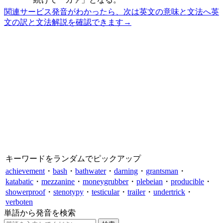
関連サービス
発音がわかったら、次は英文の意味と文法へ
英
文の訳と文法解説を確認できます
→
キーワードをランダムでピックアップ
achievement
・
bash
・
bathwater
・
darning
・
grantsman
・
katabatic
・
mezzanine
・
moneygrubber
・
plebeian
・
producible
・
showerproof
・
stenotypy
・
testicular
・
trailer
・
undertrick
・
verboten
単語から発音を検索