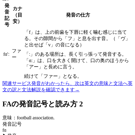
発
カナ
音
（目
発音の仕方
記
安）
号
「f」は、上の前歯を下唇に軽く噛む感じに当て
る。その隙間から「フ」と息を出す音。（「ヴ」
と出せば「v」の音になる）
ファ
fɑ'ː
「ː」のある場所は、長く引っ張って発音する。
ー
「ɑː」は、口を大きく開けて、口の奥のほうから
「アー」と長めに言う。
続けて「ファー」となる。
関連サービス
発音がわかったら、次は英文の意味と文法へ
英
文の訳と文法解説を確認できます
→
FAの発音記号と読み方 2
意味：
football association.
発音記号
fɑ