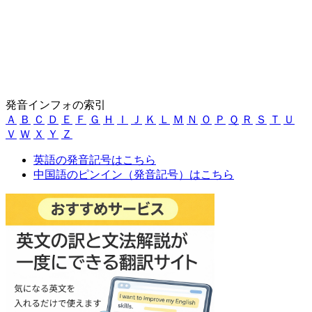
発音インフォの索引
Ａ
Ｂ
Ｃ
Ｄ
Ｅ
Ｆ
Ｇ
Ｈ
Ｉ
Ｊ
Ｋ
Ｌ
Ｍ
Ｎ
Ｏ
Ｐ
Ｑ
Ｒ
Ｓ
Ｔ
Ｕ
Ｖ
Ｗ
Ｘ
Ｙ
Ｚ
英語の発音記号はこちら
中国語のピンイン（発音記号）はこちら