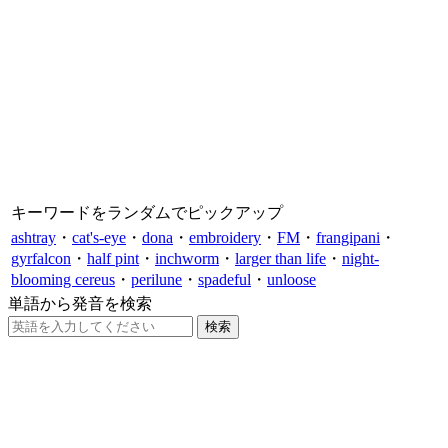
キーワードをランダムでピックアップ
ashtray
・
cat's-eye
・
dona
・
embroidery
・
FM
・
frangipani
・
gyrfalcon
・
half pint
・
inchworm
・
larger than life
・
night-
blooming cereus
・
perilune
・
spadeful
・
unloose
単語から発音を検索