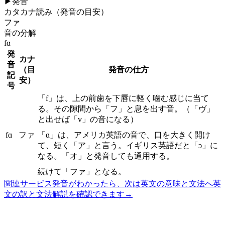
▶
発音
カタカナ読み（発音の目安）
ファ
音の分解
fɑ
発
カナ
音
（目
発音の仕方
記
安）
号
「f」は、上の前歯を下唇に軽く噛む感じに当て
る。その隙間から「フ」と息を出す音。（「ヴ」
と出せば「v」の音になる）
fɑ
ファ
「ɑ」は、アメリカ英語の音で、口を大きく開け
て、短く「ア」と言う。イギリス英語だと「ɔ」に
なる。「オ」と発音しても通用する。
続けて「ファ」となる。
関連サービス
発音がわかったら、次は英文の意味と文法へ
英
文の訳と文法解説を確認できます
→