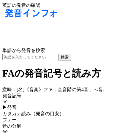
英語の発音の確認
単語から発音を検索
FAの発音記号と読み方
意味：
[名]
《音楽》ファ：全音階の第4音；へ音.
発音記号
fɑ'ː
▶
発音
カタカナ読み（発音の目安）
ファー
音の分解
fɑ'ː