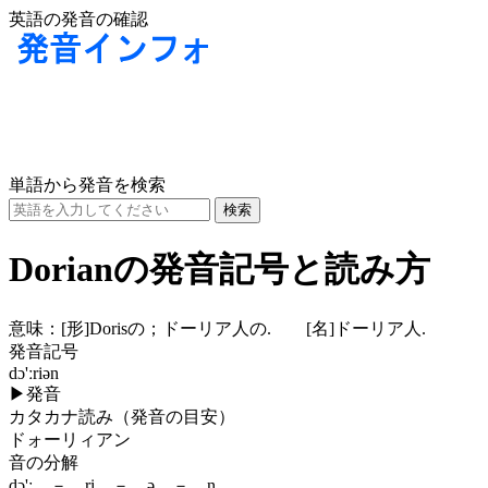
英語の発音の確認
単語から発音を検索
Dorianの発音記号と読み方
意味：
[形]
Dorisの；ドーリア人の.
[名]
ドーリア人.
発音記号
dɔ'ːriən
▶
発音
カタカナ読み（発音の目安）
ドォーリィアン
音の分解
dɔ'ː － ri － ə － n