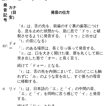
発
カナ
音
（目
発音の仕方
記
安）
号
「d」は、舌の先を、前歯のすぐ裏の歯茎につけ
る。息を止めた状態から、急に息で「ドゥ」と破
裂させるように発音する。（「トゥ」と出せば
「t」の音になる）
ドォ
dɔ'ː
ー
「ː」のある場所は、長く引っ張って発音する。
「ɔː」は、口を大きく開けた後、唇を丸くして前に
突き出した形で「オー」と長く言う。
続けて「ドォー」となる。
「r」は、舌の先を内側にまいて、口のどこにも触
れずに「ル」のような音を出し、すぐ後ろの母音
に移動する。
ri
リィ
「i」は、日本語の「エ」と「イ」の中間の音。
「エ」と「イ」を同時に言う感じで「イ」と発音
する。
続けて「リィ」となる。