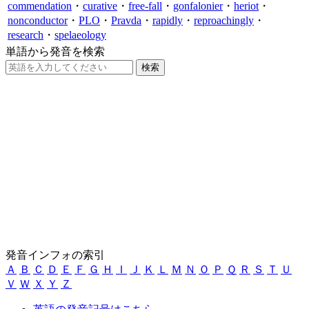
commendation
・
curative
・
free-fall
・
gonfalonier
・
heriot
・
nonconductor
・
PLO
・
Pravda
・
rapidly
・
reproachingly
・
research
・
spelaeology
単語から発音を検索
発音インフォの索引
Ａ
Ｂ
Ｃ
Ｄ
Ｅ
Ｆ
Ｇ
Ｈ
Ｉ
Ｊ
Ｋ
Ｌ
Ｍ
Ｎ
Ｏ
Ｐ
Ｑ
Ｒ
Ｓ
Ｔ
Ｕ
Ｖ
Ｗ
Ｘ
Ｙ
Ｚ