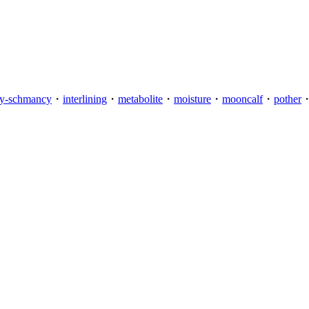
cy-schmancy
・
interlining
・
metabolite
・
moisture
・
mooncalf
・
pother