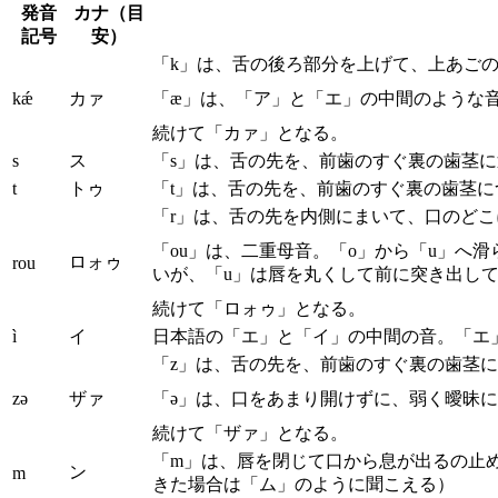
発音
カナ（目
記号
安）
「k」は、舌の後ろ部分を上げて、上あご
kǽ
カァ
「æ」は、「ア」と「エ」の中間のような
続けて「カァ」となる。
s
ス
「s」は、舌の先を、前歯のすぐ裏の歯茎
t
トゥ
「t」は、舌の先を、前歯のすぐ裏の歯茎
「r」は、舌の先を内側にまいて、口のど
「ou」は、二重母音。「o」から「u」へ
ロォゥ
rou
いが、「u」は唇を丸くして前に突き出し
続けて「ロォゥ」となる。
ì
イ
日本語の「エ」と「イ」の中間の音。「エ
「z」は、舌の先を、前歯のすぐ裏の歯茎
zə
ザァ
「ə」は、口をあまり開けずに、弱く曖昧
続けて「ザァ」となる。
「m」は、唇を閉じて口から息が出るの止
ン
m
きた場合は「ム」のように聞こえる）