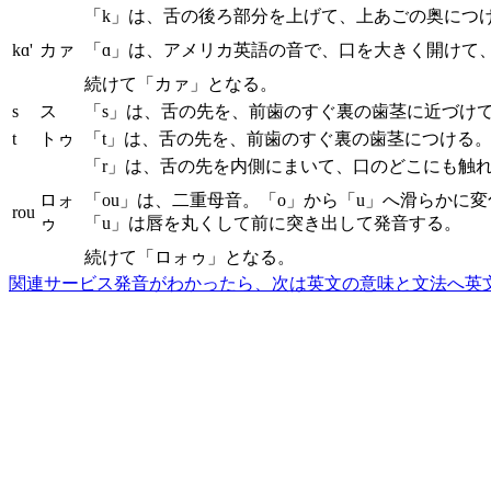
「k」は、舌の後ろ部分を上げて、上あごの奥につ
kɑ'
カァ
「ɑ」は、アメリカ英語の音で、口を大きく開けて
続けて「カァ」となる。
s
ス
「s」は、舌の先を、前歯のすぐ裏の歯茎に近づけ
t
トゥ
「t」は、舌の先を、前歯のすぐ裏の歯茎につける
「r」は、舌の先を内側にまいて、口のどこにも触
ロォ
「ou」は、二重母音。「o」から「u」へ滑らか
rou
ゥ
「u」は唇を丸くして前に突き出して発音する。
続けて「ロォゥ」となる。
関連サービス
発音がわかったら、次は英文の意味と文法へ
英