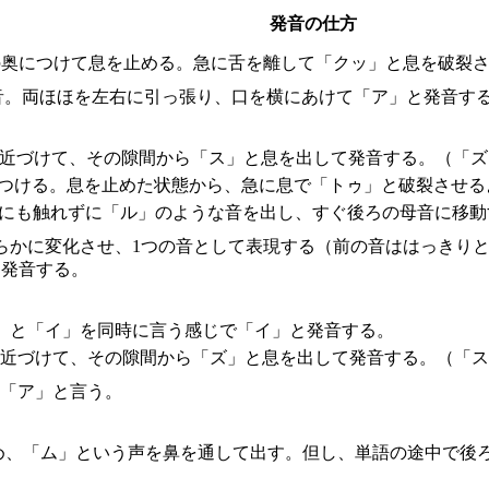
発音の仕方
の奥につけて息を止める。急に舌を離して「クッ」と息を破裂さ
音。両ほほを左右に引っ張り、口を横にあけて「ア」と発音す
に近づけて、その隙間から「ス」と息を出して発音する。（「ズ
につける。息を止めた状態から、急に息で「トゥ」と破裂させる
こにも触れずに「ル」のような音を出し、すぐ後ろの母音に移動
滑らかに変化させ、1つの音として表現する（前の音ははっきり
て発音する。
」と「イ」を同時に言う感じで「イ」と発音する。
に近づけて、その隙間から「ズ」と息を出して発音する。（「ス
に「ア」と言う。
め、「ム」という声を鼻を通して出す。但し、単語の途中で後