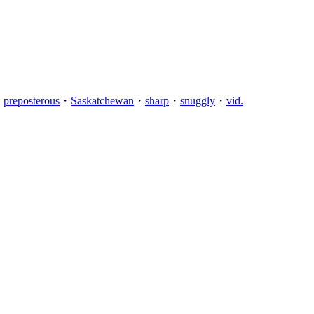
・
preposterous
・
Saskatchewan
・
sharp
・
snuggly
・
vid.