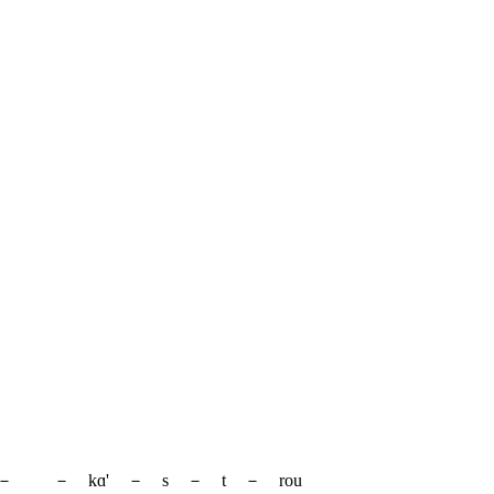
 － － kɑ' － s － t － rou