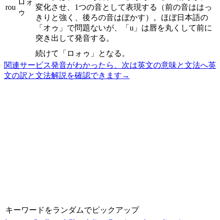
ロォ
rou
変化させ、1つの音として表現する（前の音ははっ
ゥ
きりと強く、後ろの音はぼかす）。ほぼ日本語の
「オゥ」で問題ないが、「u」は唇を丸くして前に
突き出して発音する。
続けて「ロォゥ」となる。
関連サービス
発音がわかったら、次は英文の意味と文法へ
英
文の訳と文法解説を確認できます
→
キーワードをランダムでピックアップ