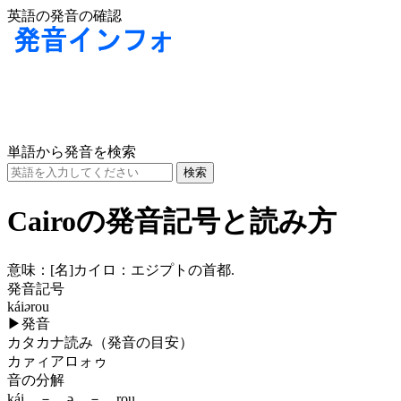
英語の発音の確認
単語から発音を検索
Cairoの発音記号と読み方
意味：
[名]
カイロ：エジプトの首都.
発音記号
kái
ə
rou
▶
発音
カタカナ読み（発音の目安）
カァィアロォゥ
音の分解
kái － ə － rou