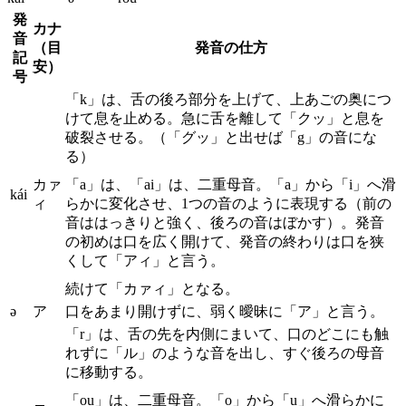
発
カナ
音
（目
発音の仕方
記
安）
号
「k」は、舌の後ろ部分を上げて、上あごの奥につ
けて息を止める。急に舌を離して「クッ」と息を
破裂させる。（「グッ」と出せば「g」の音にな
る）
カァ
「a」は、「ai」は、二重母音。「a」から「i」へ滑
kái
ィ
らかに変化させ、1つの音のように表現する（前の
音ははっきりと強く、後ろの音はぼかす）。発音
の初めは口を広く開けて、発音の終わりは口を狭
くして「アィ」と言う。
続けて「カァィ」となる。
ə
ア
口をあまり開けずに、弱く曖昧に「ア」と言う。
「r」は、舌の先を内側にまいて、口のどこにも触
れずに「ル」のような音を出し、すぐ後ろの母音
に移動する。
「ou」は、二重母音。「o」から「u」へ滑らかに