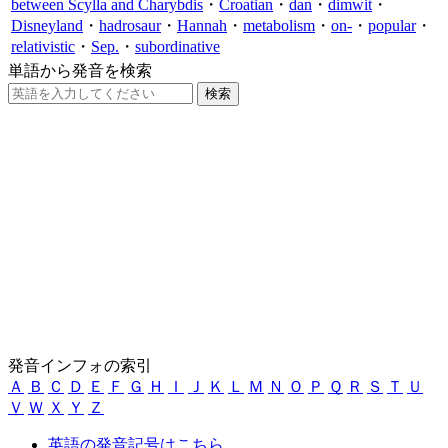
between Scylla and Charybdis
・
Croatian
・
dan
・
dimwit
・
Disneyland
・
hadrosaur
・
Hannah
・
metabolism
・
on-
・
popular
・
relativistic
・
Sep.
・
subordinative
単語から発音を検索
発音インフォの索引
Ａ
Ｂ
Ｃ
Ｄ
Ｅ
Ｆ
Ｇ
Ｈ
Ｉ
Ｊ
Ｋ
Ｌ
Ｍ
Ｎ
Ｏ
Ｐ
Ｑ
Ｒ
Ｓ
Ｔ
Ｕ
Ｖ
Ｗ
Ｘ
Ｙ
Ｚ
英語の発音記号はこちら