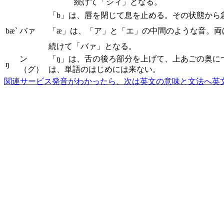
続けて「シィ」となる。
「b」は、唇を閉じて息を止める。その状態から
bæ`
バァ
「æ」は、「ア」と「エ」の中間のような音。両
続けて「バァ」となる。
ン
「ŋ」は、舌の後ろ部分を上げて、上あごの奥に
ŋ
（グ）
は、単語のはじめには来ない。
関連サービス
発音がわかったら、次は英文の意味と文法へ
英