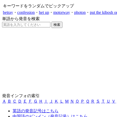
キーワードをランダムでピックアップ
betray
・
confession
・
het up
・
motorway
・
photon
・
put the kibosh o
単語から発音を検索
発音インフォの索引
Ａ
Ｂ
Ｃ
Ｄ
Ｅ
Ｆ
Ｇ
Ｈ
Ｉ
Ｊ
Ｋ
Ｌ
Ｍ
Ｎ
Ｏ
Ｐ
Ｑ
Ｒ
Ｓ
Ｔ
Ｕ
Ｖ
英語の発音記号はこちら
中国語のピンイン（発音記号）はこちら