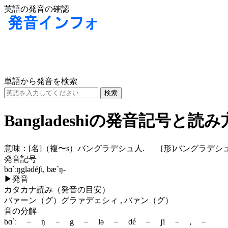
英語の発音の確認
単語から発音を検索
Bangladeshiの発音記号と読み
意味：
[名]
（複〜s）バングラデシュ人.
[形]
バングラデシュ
発音記号
bɑ`ːŋglədéʃi, bæ`ŋ-
▶
発音
カタカナ読み（発音の目安）
バァーン（グ）グラァデェシィ , バァン（グ）
音の分解
bɑ`ː － ŋ － g － lə － dé － ʃi － , － 