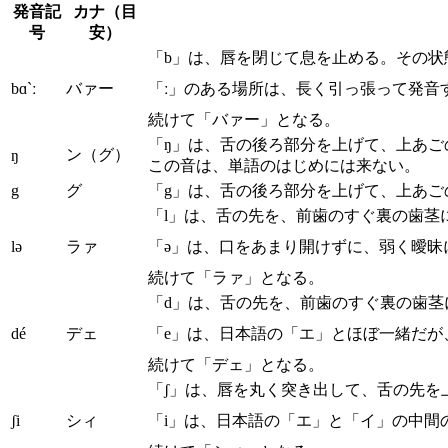
発音記
カナ（目
号
安）
「b」は、唇を閉じて息を止める。その状
bɑ`ː
バァー
「ː」のある場所は、長く引っ張って発音
続けて「バァー」となる。
「ŋ」は、舌の後ろ部分を上げて、上あ
ン（グ）
ŋ
この音は、単語のはじめには来ない。
g
グ
「g」は、舌の後ろ部分を上げて、上あご
「l」は、舌の先を、前歯のすぐ裏の歯茎
lə
ラァ
「ə」は、口をあまり開けずに、弱く曖昧
続けて「ラァ」となる。
「d」は、舌の先を、前歯のすぐ裏の歯茎
dé
デェ
「e」は、日本語の「エ」とほぼ一緒だが
続けて「デェ」となる。
「ʃ」は、唇を丸く突き出して、舌の先を
ʃi
シィ
「i」は、日本語の「エ」と「イ」の中間