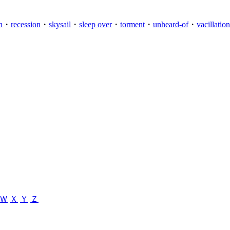
n
・
recession
・
skysail
・
sleep over
・
torment
・
unheard-of
・
vacillation
Ｗ
Ｘ
Ｙ
Ｚ