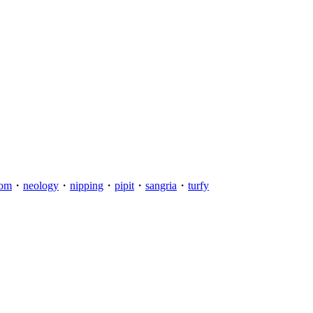
om
・
neology
・
nipping
・
pipit
・
sangria
・
turfy