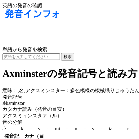
英語の発音の確認
単語から発音を検索
Axminsterの発音記号と読み方
意味：
[名]
アクスミンスター：多色模様の機械織りじゅうたん
発音記号
ǽksminstər
カタカナ読み（発音の目安）
アクスミィンスタァ（ル）
音の分解
ǽ － k － s － mi － n － s － tə － r
発音記
カナ（目