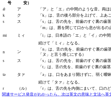
号
安）
ǽ
ア
「ア」と「エ」の中間のような音。両ほ
k
ク
「k」は、舌の後ろ部分を上げて、上あ
s
ス
「s」は、舌の先を、前歯のすぐ裏の歯
「m」は、唇を閉じて口から息が出るの
mi
ミィ
「i」は、日本語の「エ」と「イ」の中
続けて「ミィ」となる。
「n」は、舌の先を、前歯のすぐ裏の歯
ン
n
「ヌ」と言う感じにする）
s
ス
「s」は、舌の先を、前歯のすぐ裏の歯
「t」は、舌の先を、前歯のすぐ裏の歯
tə
タァ
「ə」は、口をあまり開けずに、弱く曖
続けて「タァ」となる。
r
（ル）
「r」は、舌の先を内側にまいて、口の
関連サービス
発音がわかったら、次は英文の意味と文法へ
英