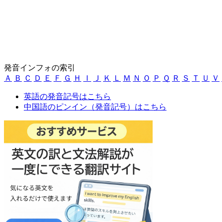
発音インフォの索引
Ａ
Ｂ
Ｃ
Ｄ
Ｅ
Ｆ
Ｇ
Ｈ
Ｉ
Ｊ
Ｋ
Ｌ
Ｍ
Ｎ
Ｏ
Ｐ
Ｑ
Ｒ
Ｓ
Ｔ
Ｕ
Ｖ
英語の発音記号はこちら
中国語のピンイン（発音記号）はこちら