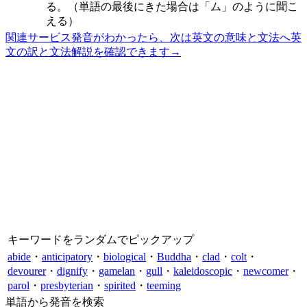
る。（単語の最後にきた場合は「ム」のように聞こ
える）
関連サービス
発音がわかったら、次は英文の意味と文法へ
英
文の訳と文法解説を確認できます
→
キーワードをランダムでピックアップ
abide
・
anticipatory
・
biological
・
Buddha
・
clad
・
colt
・
devourer
・
dignify
・
gamelan
・
gull
・
kaleidoscopic
・
newcomer
・
parol
・
presbyterian
・
spirited
・
teeming
単語から発音を検索