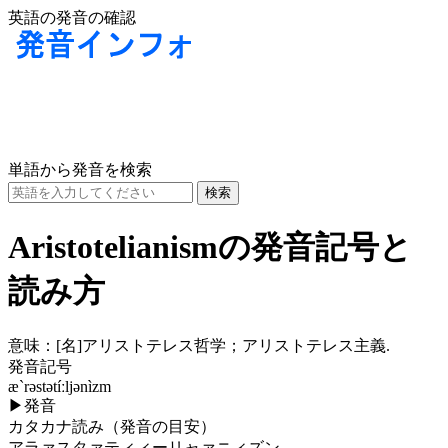
英語の発音の確認
単語から発音を検索
Aristotelianismの発音記号と
読み方
意味：
[名]
アリストテレス哲学；アリストテレス主義.
発音記号
æ`rəstətíːljənìzm
▶
発音
カタカナ読み（発音の目安）
アラァスタァティィーリャァニィズン