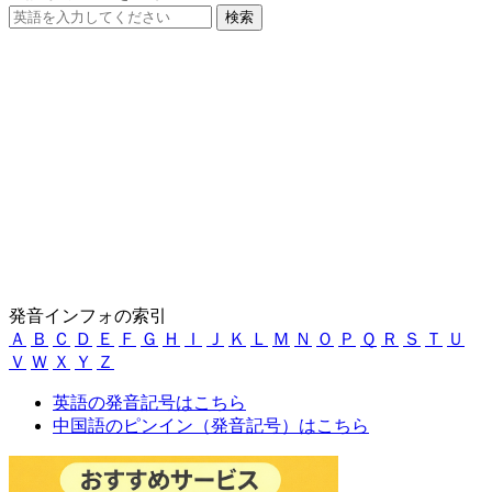
発音インフォの索引
Ａ
Ｂ
Ｃ
Ｄ
Ｅ
Ｆ
Ｇ
Ｈ
Ｉ
Ｊ
Ｋ
Ｌ
Ｍ
Ｎ
Ｏ
Ｐ
Ｑ
Ｒ
Ｓ
Ｔ
Ｕ
Ｖ
Ｗ
Ｘ
Ｙ
Ｚ
英語の発音記号はこちら
中国語のピンイン（発音記号）はこちら