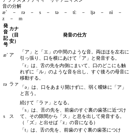
音の分解
æ` － rə － s － tə － tíː － ljə － nì －
z － m
発
カナ
音
（目
発音の仕方
記
安）
号
「ア」と「エ」の中間のような音。両ほほを左右に
ア
æ`
引っ張り、口を横にあけて「ア」と発音する。
「r」は、舌の先を内側にまいて、口のどこにも触
れずに「ル」のような音を出し、すぐ後ろの母音に
移動する。
ラァ
rə
「ə」は、口をあまり開けずに、弱く曖昧に「ア」
と言う。
続けて「ラァ」となる。
「s」は、舌の先を、前歯のすぐ裏の歯茎に近づけ
s
ス
て、その隙間から「ス」と息を出して発音する。
（「ズ」と出せば「z」の音になる）
「t」は、舌の先を、前歯のすぐ裏の歯茎につけ