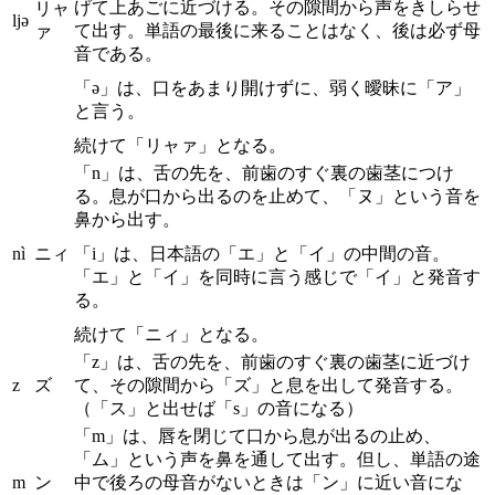
げて上あごに近づける。その隙間から声をきしらせ
リャ
ljə
て出す。単語の最後に来ることはなく、後は必ず母
ァ
音である。
「ə」は、口をあまり開けずに、弱く曖昧に「ア」
と言う。
続けて「リャァ」となる。
「n」は、舌の先を、前歯のすぐ裏の歯茎につけ
る。息が口から出るのを止めて、「ヌ」という音を
鼻から出す。
nì
ニィ
「i」は、日本語の「エ」と「イ」の中間の音。
「エ」と「イ」を同時に言う感じで「イ」と発音す
る。
続けて「ニィ」となる。
「z」は、舌の先を、前歯のすぐ裏の歯茎に近づけ
z
ズ
て、その隙間から「ズ」と息を出して発音する。
（「ス」と出せば「s」の音になる）
「m」は、唇を閉じて口から息が出るの止め、
「ム」という声を鼻を通して出す。但し、単語の途
m
ン
中で後ろの母音がないときは「ン」に近い音にな