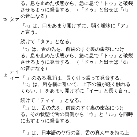
る。息を止めた状態から、急に息で「トゥ」と破裂
させるように発音する。（「ドゥ」と出せば「d」
の音になる）
tə
タァ
「ə」は、口をあまり開けずに、弱く曖昧に「ア」
と言う。
続けて「タァ」となる。
「t」は、舌の先を、前歯のすぐ裏の歯茎につけ
る。息を止めた状態から、急に息で「トゥ」と破裂
させるように発音する。（「ドゥ」と出せば「d」
の音になる）
ティ
tíː
ィー
「ː」のある場所は、長く引っ張って発音する。
「iː」は、唇を横に引いて、上下の歯が軽く触れる
くらい、口をあまり開けずに「イー」と長く言う。
続けて「ティィー」となる。
「l」は、舌の先を、前歯のすぐ裏の歯茎につけ
る。その状態で舌の両側から「ウ」と「ル」を同時
に出すように発音する。
「j」は、日本語のヤ行の音。舌の真ん中を持ち上