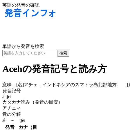
英語の発音の確認
単語から発音を検索
Acehの発音記号と読み方
意味：
[名]
アチェ：インドネシアのスマトラ島北部地方.
[
発音記号
ǽtʃei
カタカナ読み（発音の目安）
アチェィ
音の分解
ǽ － tʃei
発音
カナ（目