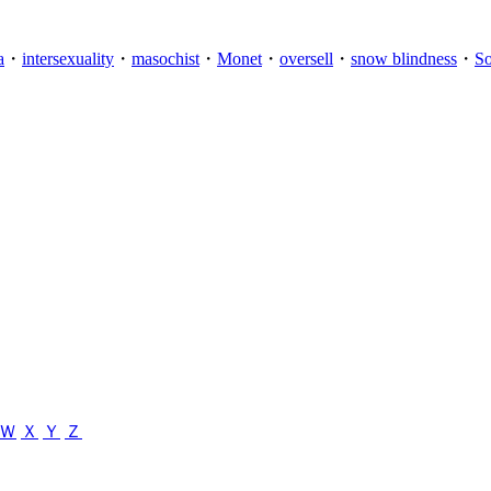
a
・
intersexuality
・
masochist
・
Monet
・
oversell
・
snow blindness
・
S
Ｗ
Ｘ
Ｙ
Ｚ