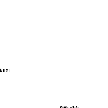
形]
[名]