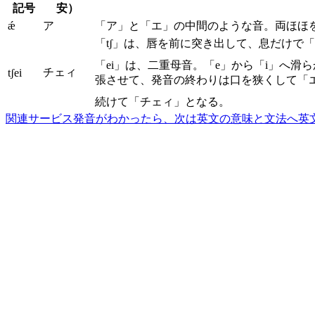
記号
安）
ǽ
ア
「ア」と「エ」の中間のような音。両ほほ
「tʃ」は、唇を前に突き出して、息だけで
「ei」は、二重母音。「e」から「i」へ
チェィ
tʃei
張させて、発音の終わりは口を狭くして「
続けて「チェィ」となる。
関連サービス
発音がわかったら、次は英文の意味と文法へ
英