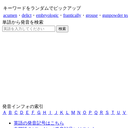
キーワードをランダムでピックアップ
acumen
・
delict
・
embryologic
・
frantically
・
grouse
・
gunpowder te
単語から発音を検索
発音インフォの索引
Ａ
Ｂ
Ｃ
Ｄ
Ｅ
Ｆ
Ｇ
Ｈ
Ｉ
Ｊ
Ｋ
Ｌ
Ｍ
Ｎ
Ｏ
Ｐ
Ｑ
Ｒ
Ｓ
Ｔ
Ｕ
Ｖ
英語の発音記号はこちら