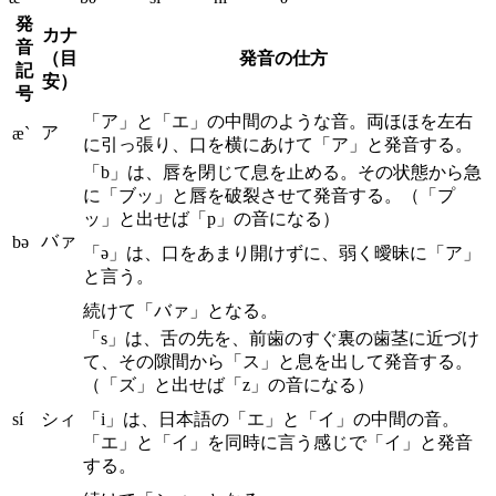
発
カナ
音
（目
発音の仕方
記
安）
号
「ア」と「エ」の中間のような音。両ほほを左右
ア
æ`
に引っ張り、口を横にあけて「ア」と発音する。
「b」は、唇を閉じて息を止める。その状態から急
に「ブッ」と唇を破裂させて発音する。（「プ
ッ」と出せば「p」の音になる）
バァ
bə
「ə」は、口をあまり開けずに、弱く曖昧に「ア」
と言う。
続けて「バァ」となる。
「s」は、舌の先を、前歯のすぐ裏の歯茎に近づけ
て、その隙間から「ス」と息を出して発音する。
（「ズ」と出せば「z」の音になる）
sí
シィ
「i」は、日本語の「エ」と「イ」の中間の音。
「エ」と「イ」を同時に言う感じで「イ」と発音
する。