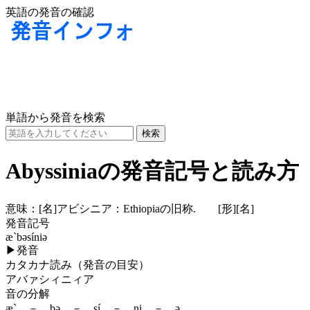
英語の発音の確認
単語から発音を検索
Abyssiniaの発音記号と読み方
意味：
[名]
アビシニア：Ethiopiaの旧称.
[形]
[名]
発音記号
æ`bəsíniə
▶
発音
カタカナ読み（発音の目安）
アバァシィニィア
音の分解
æ` － bə － sí － ni － ə