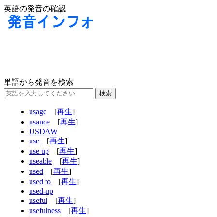
英語の発音の確認
単語から発音を検索
usage
[
再生
]
usance
[
再生
]
USDAW
use
[
再生
]
use up
[
再生
]
useable
[
再生
]
used
[
再生
]
used to
[
再生
]
used-up
useful
[
再生
]
usefulness
[
再生
]