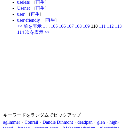
useless
[
再生
]
Usenet
[
再生
]
user
[
再生
]
user-friendly
[
再生
]
<< 前を表示
1
...
105
106
107
108
109
110
111
112
113
114
次を表示 >>
キーワードをランダムでピックアップ
aglimmer
・
Conrail
・
Dandie Dinmont
・
deadpan
・
glen
・
high-