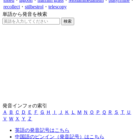
toned
・
lagoon
・
marram grass
・
Mohammedanism
・
platyrrhine
・
recollect
・
stilbestrol
・
telescopy
単語から発音を検索
発音インフォの索引
Ａ
Ｂ
Ｃ
Ｄ
Ｅ
Ｆ
Ｇ
Ｈ
Ｉ
Ｊ
Ｋ
Ｌ
Ｍ
Ｎ
Ｏ
Ｐ
Ｑ
Ｒ
Ｓ
Ｔ
Ｕ
Ｖ
Ｗ
Ｘ
Ｙ
Ｚ
英語の発音記号はこちら
中国語のピンイン（発音記号）はこちら