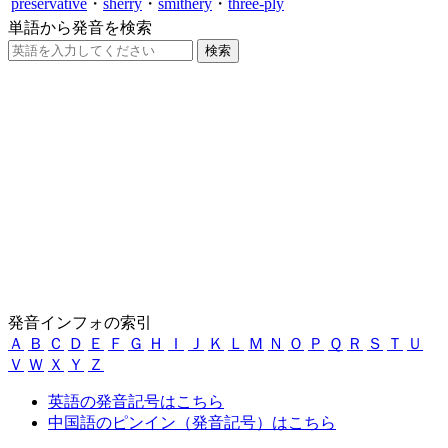
preservative
・
sherry
・
smithery
・
three-ply
単語から発音を検索
発音インフォの索引
Ａ
Ｂ
Ｃ
Ｄ
Ｅ
Ｆ
Ｇ
Ｈ
Ｉ
Ｊ
Ｋ
Ｌ
Ｍ
Ｎ
Ｏ
Ｐ
Ｑ
Ｒ
Ｓ
Ｔ
Ｕ
Ｖ
Ｗ
Ｘ
Ｙ
Ｚ
英語の発音記号はこちら
中国語のピンイン（発音記号）はこちら