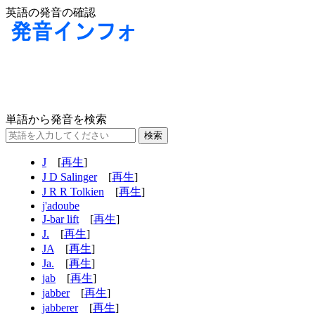
英語の発音の確認
単語から発音を検索
J
[
再生
]
J D Salinger
[
再生
]
J R R Tolkien
[
再生
]
j'adoube
J-bar lift
[
再生
]
J.
[
再生
]
JA
[
再生
]
Ja.
[
再生
]
jab
[
再生
]
jabber
[
再生
]
jabberer
[
再生
]