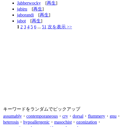
Jabberwocky
[
再生
]
jabiru
[
再生
]
jaborandi
[
再生
]
jabot
[
再生
]
1
2
3
4
5
6
...
51
次を表示 >>
キーワードをランダムでピックアップ
assumably
・
contemporaneous
・
cry
・
dorsal
・
flummery
・
gnu
・
heterosis
・
hypoallergenic
・
masochist
・
ozonization
・